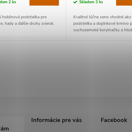
adom
2 ks
Skladom
3 ks
á hoblinová podstielka pre
Kvalitné lúčne seno vhodné ako
e, hady a ďalšie druhy zvierat.
podstielka a doplnkové krmivo p
suchozemské korytnačky a hlod
Informácie pre vás
Facebook