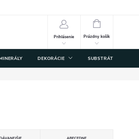
 osobných údajov
NÁKUPNÝ
KOŠÍK
Prázdny košík
Prihlásenie
 MINERÁLY
DEKORÁCIE
SUBSTRÁTY
DÁVANEJŠIE
ABECEDNE