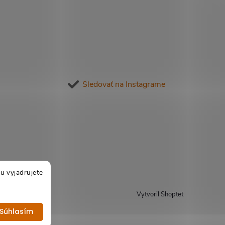
Sledovať na Instagrame
u vyjadrujete
Vytvoril Shoptet
Súhlasím