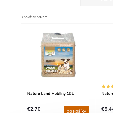
a
3
položiek celkom
d
V
e
ý
n
p
i
i
e
s
p
p
Nature Land Hobliny 15L
Natur
r
r
o
€2,70
€5,4
DO KOŠÍKA