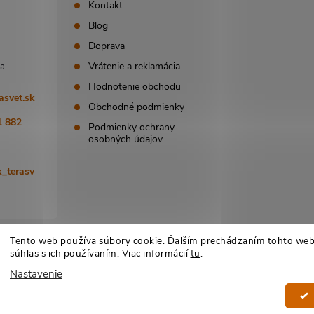
Kontakt
Blog
Doprava
Vrátenie a reklamácia
Hodnotenie obchodu
asvet.sk
Obchodné podmienky
1 882
Podmienky ochrany
osobných údajov
_terasv
Tento web používa súbory cookie. Ďalším prechádzaním tohto web
súhlas s ich používaním. Viac informácií
tu
.
Nastavenie