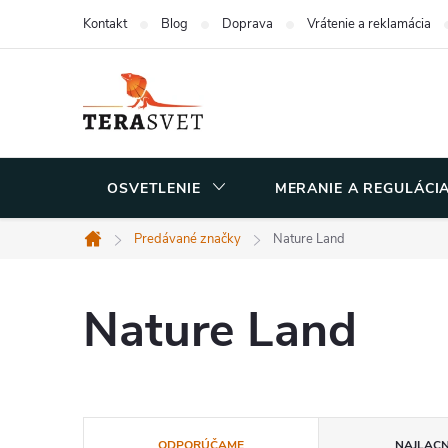
Prejsť
Kontakt
Blog
Doprava
Vrátenie a reklamácia
na
obsah
OSVETLENIE
MERANIE A REGULÁCI
Predávané značky
Nature Land
Domov
Nature Land
R
ODPORÚČAME
NAJLACN