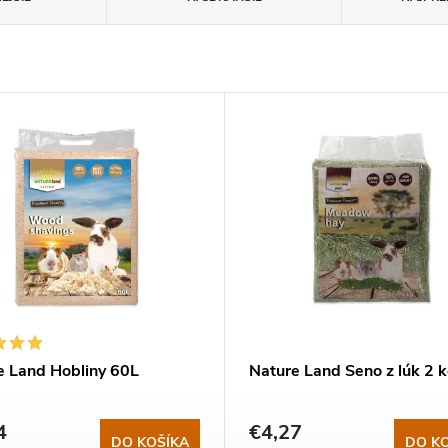
e Land Hobliny 60L
Nature Land Seno z lúk 2 
4
€4,27
DO KOŠÍKA
DO K