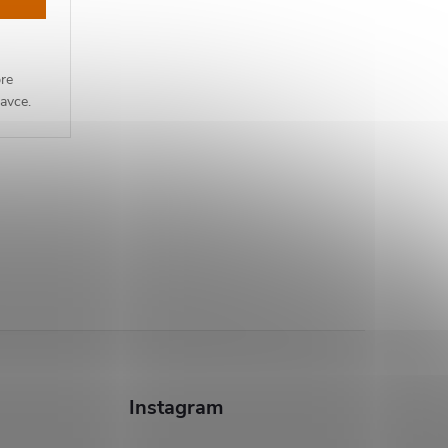
re
avce.
Instagram