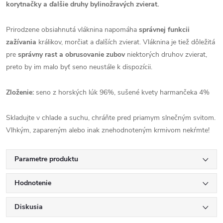
korytnačky a ďalšie druhy bylinožravých zvierat.
Prirodzene obsiahnutá vláknina napomáha
správnej funkcii
zažívania
králikov, morčiat a ďalších zvierat. Vláknina je tiež dôležitá
pre
správny rast a obrusovanie zubov
niektorých druhov zvierat,
preto by im malo byť seno neustále k dispozícii.
Zloženie:
seno z horských lúk 96%, sušené kvety harmančeka 4%
Skladujte v chlade a suchu, chráňte pred priamym slnečným svitom.
Vlhkým, zapareným alebo inak znehodnoteným krmivom nekŕmte!
Parametre produktu
Hodnotenie
Diskusia