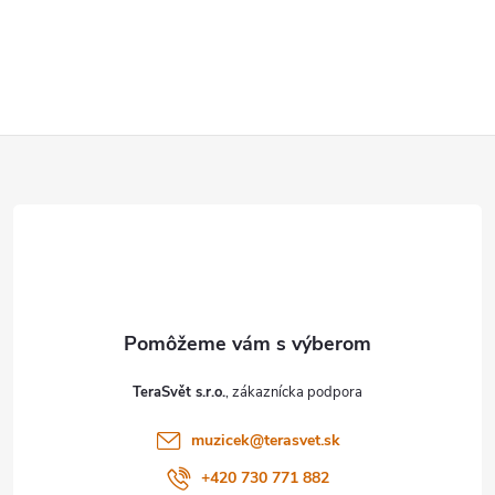
Z
á
p
ä
t
TeraSvět s.r.o.
i
muzicek
@
terasvet.sk
e
+420 730 771 882