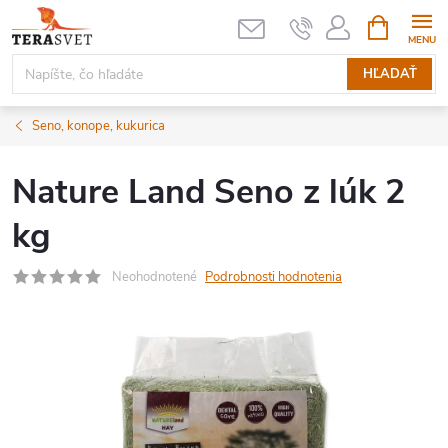
Prejsť
NÁKUPN
KOŠÍK
na
obsah
HĽADAŤ
Seno, konope, kukurica
Nature Land Seno z lúk 2
kg
Neohodnotené
Podrobnosti hodnotenia