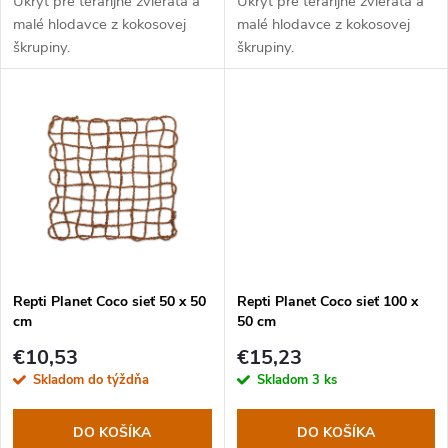
d
Úkryt pre terarijné zvieratá a
Úkryt pre terarijné zvieratá a
d
malé hlodavce z kokosovej
malé hlodavce z kokosovej
u
škrupiny.
škrupiny.
u
k
k
t
t
o
o
v
v
Repti Planet Coco sieť 50 x 50
Repti Planet Coco sieť 100 x
cm
50 cm
€10,53
€15,23
Skladom do týždňa
Skladom
3 ks
DO KOŠÍKA
DO KOŠÍKA