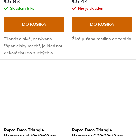
€5,83
€5,44
Skladom
5 ks
Nie je skladom
DO KOŠÍKA
DO KOŠÍKA
Tilandsia sivá, nazývaná
Živá púštna rastlina do terária.
"španielsky mach", je ideálnou
dekoráciou do suchých a
tropických terárií.
Repto Deco Triangle
Repto Deco Triangle