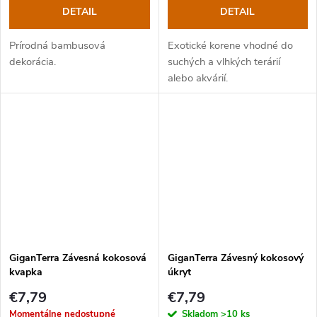
DETAIL
DETAIL
Prírodná bambusová
Exotické korene vhodné do
dekorácia.
suchých a vlhkých terárií
alebo akvárií.
GiganTerra Závesná kokosová
GiganTerra Závesný kokosový
kvapka
úkryt
€7,79
€7,79
Momentálne nedostupné
Skladom
>10 ks