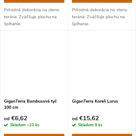
Prírodná dekorácia na stenu
Prírodná dekorácia na stenu
terária. Zväčšuje plochu na
terária. Zväčšuje plochu na
šplhanie.
šplhanie.
GiganTerra Bambusová tyč
GiganTerra Koreň Lurus
100 cm
€6,62
€15,62
od
od
Skladom
>10 ks
Skladom
9 ks