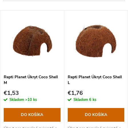
a
Najlacnejšie
V
Najdrahšie
d
ý
Najpredávanejšie
e
p
Abecedne
n
i
i
s
e
Repti Planet Úkryt Coco Shell
Repti Planet Úkryt Coco Shell
M
L
p
p
€1,53
€1,76
r
Skladom
>10 ks
Skladom
6 ks
r
o
DO KOŠÍKA
DO KOŠÍKA
o