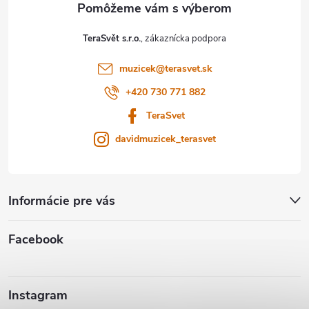
p
t
TeraSvět s.r.o.
i
i
s
muzicek
@
terasvet.sk
e
+420 730 771 882
u
TeraSvet
davidmuzicek_terasvet
Informácie pre vás
Facebook
Instagram