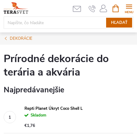
Prejsť
NÁKUPN
KOŠÍK
na
obsah
HĽADAŤ
DEKORÁCIE
Prírodné dekorácie do
terária a akvária
Najpredávanejšie
Repti Planet Úkryt Coco Shell L
Skladom
€1,76