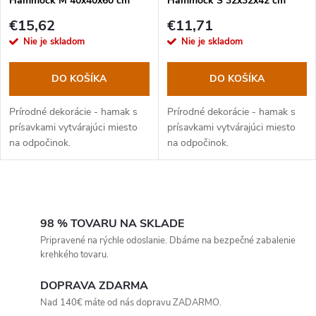
Hammock M 40x40x60 cm
Hammock S 32x32x42 cm
€15,62
€11,71
Nie je skladom
Nie je skladom
DO KOŠÍKA
DO KOŠÍKA
Prírodné dekorácie - hamak s
Prírodné dekorácie - hamak s
prísavkami vytvárajúci miesto
prísavkami vytvárajúci miesto
na odpočinok.
na odpočinok.
O
v
98 % TOVARU NA SKLADE
Pripravené na rýchle odoslanie. Dbáme na bezpečné zabalenie
l
krehkého tovaru.
á
DOPRAVA ZDARMA
Nad 140€ máte od nás dopravu ZADARMO.
d