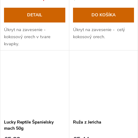
DETAIL
DO KOŠÍKA
Úkryt na zavesenie -
Úkryt na zavesenie - celý
kokosový orech v tvare
kokosový orech.
kvapky.
Lucky Reptile Španielsky
Ruža z Jericha
mach 50g