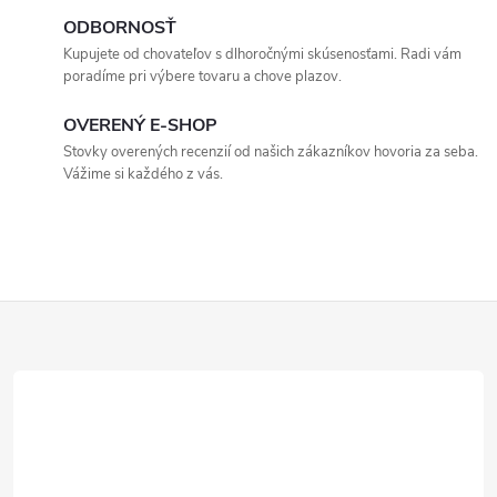
ODBORNOSŤ
a
Kupujete od chovateľov s dlhoročnými skúsenosťami. Radi vám
c
poradíme pri výbere tovaru a chove plazov.
i
OVERENÝ E-SHOP
Stovky overených recenzií od našich zákazníkov hovoria za seba.
e
Vážime si každého z vás.
p
r
v
Z
k
á
y
p
v
ý
ä