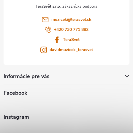
t
TeraSvět s.r.o.
i
i
s
muzicek
@
terasvet.sk
e
+420 730 771 882
u
TeraSvet
davidmuzicek_terasvet
Informácie pre vás
Facebook
Instagram