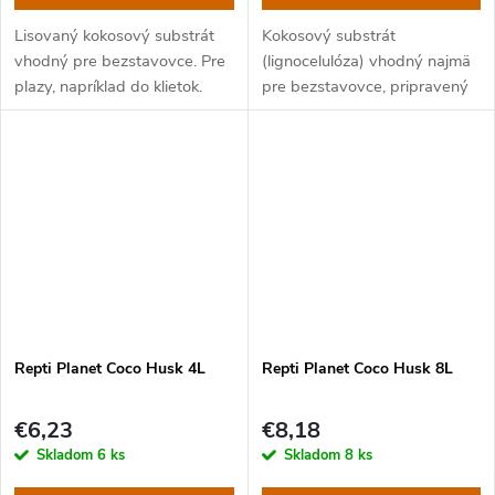
Lisovaný kokosový substrát
Kokosový substrát
vhodný pre bezstavovce. Pre
(lignocelulóza) vhodný najmä
plazy, napríklad do klietok.
pre bezstavovce, pripravený
na okamžité použitie. Pre
plazy, napríklad do klietok.
Repti Planet Coco Husk 4L
Repti Planet Coco Husk 8L
€6,23
€8,18
Skladom
6 ks
Skladom
8 ks