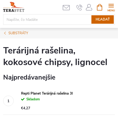
Prejsť
NÁKUPN
KOŠÍK
na
obsah
HĽADAŤ
SUBSTRÁTY
Terárijná rašelina,
kokosové chipsy, lignocel
Najpredávanejšie
Repti Planet Terárijná rašelina 3l
Skladom
€4,27