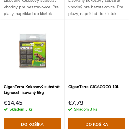
d
Lisovaný kokosový substrát
Lisovaný kokosový substrát
d
vhodný pre bezstavovce. Pre
vhodný pre bezstavovce. Pre
u
plazy, napríklad do klietok.
plazy, napríklad do klietok.
u
k
k
t
t
o
o
v
v
GiganTerra Kokosový substrát
GiganTerra GIGACOCO 10L
Lignocel lisovaný 5kg
€14,45
€7,79
Skladom
3 ks
Skladom
3 ks
DO KOŠÍKA
DO KOŠÍKA