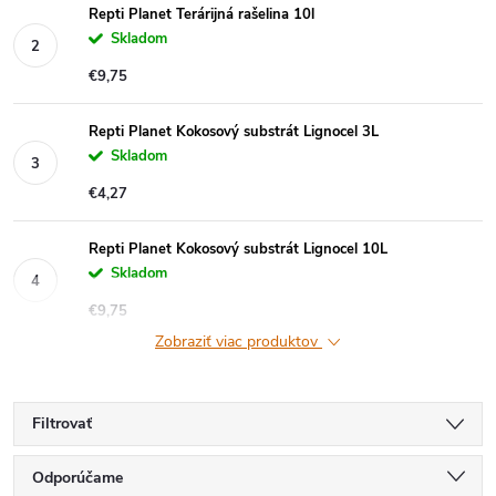
Repti Planet Terárijná rašelina 10l
Skladom
€9,75
Repti Planet Kokosový substrát Lignocel 3L
Skladom
€4,27
Repti Planet Kokosový substrát Lignocel 10L
Skladom
€9,75
Zobraziť viac produktov
Filtrovať
R
Odporúčame