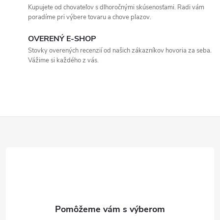
a
Kupujete od chovateľov s dlhoročnými skúsenosťami. Radi vám
c
poradíme pri výbere tovaru a chove plazov.
i
OVERENÝ E-SHOP
Stovky overených recenzií od našich zákazníkov hovoria za seba.
e
Vážime si každého z vás.
p
r
v
Z
k
á
y
p
v
ý
ä
p