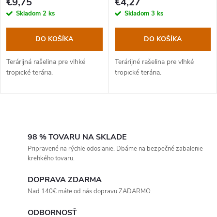
€9,75
€4,27
Skladom
2 ks
Skladom
3 ks
DO KOŠÍKA
DO KOŠÍKA
Terárijná rašelina pre vlhké
Terárijné rašelina pre vlhké
tropické terária.
tropické terária.
O
v
98 % TOVARU NA SKLADE
Pripravené na rýchle odoslanie. Dbáme na bezpečné zabalenie
l
krehkého tovaru.
á
DOPRAVA ZDARMA
Nad 140€ máte od nás dopravu ZADARMO.
d
ODBORNOSŤ