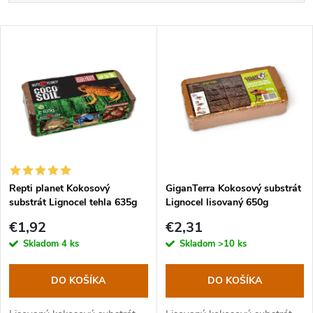
a
Najlacnejšie
V
Najdrahšie
d
ý
Najpredávanejšie
e
p
Abecedne
n
i
i
s
e
Repti planet Kokosový
GiganTerra Kokosový substrát
substrát Lignocel tehla 635g
Lignocel lisovaný 650g
p
p
€1,92
€2,31
r
Skladom
4 ks
Skladom
>10 ks
r
o
DO KOŠÍKA
DO KOŠÍKA
o