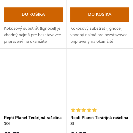
DO KOŠÍKA
DO KOŠÍKA
Kokosový substrát (lignocel) je
Kokosový substrát (lignocel)
vhodný najmä pre bezstavovce
vhodný najmä pre bezstavovce
pripravený na okamžité
pripravený na okamžité
použitie. Pre plazy napríklad do
použitie. Pre plazy napríklad do
kladísk.
kladísk.
Repti Planet Terárijná rašelina
Repti Planet Terárijná rašelina
10l
3l