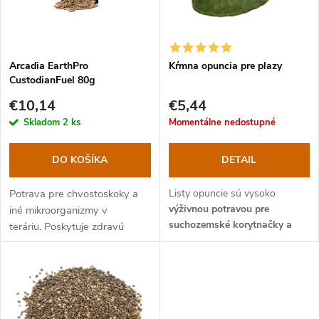
n
i
i
s
e
Arcadia EarthPro
Kŕmna opuncia pre plazy
CustodianFuel 80g
p
p
€10,14
€5,44
r
Skladom
2 ks
Momentálne nedostupné
r
o
DO KOŠÍKA
DETAIL
o
d
Potrava pre chvostoskoky a
Listy opuncie sú vysoko
d
výživnou potravou pre
iné mikroorganizmy v
suchozemské korytnačky a
u
teráriu. Poskytuje zdravú
jaštery živiace sa rastlinnou
stravu pre malé organizmy,
u
potravou
ako sú agamy fúzaté,
ktoré pomáhajú udržiavať
k
leguáni zelení a ďalšie druhy.
biologickú rovnováhu v
k
teráriu.
t