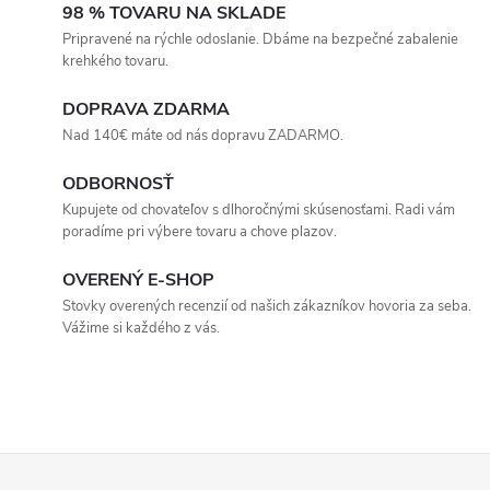
v
98 % TOVARU NA SKLADE
Pripravené na rýchle odoslanie. Dbáme na bezpečné zabalenie
l
krehkého tovaru.
á
DOPRAVA ZDARMA
Nad 140€ máte od nás dopravu ZADARMO.
d
ODBORNOSŤ
a
Kupujete od chovateľov s dlhoročnými skúsenosťami. Radi vám
c
poradíme pri výbere tovaru a chove plazov.
i
OVERENÝ E-SHOP
Stovky overených recenzií od našich zákazníkov hovoria za seba.
e
Vážime si každého z vás.
p
r
v
Z