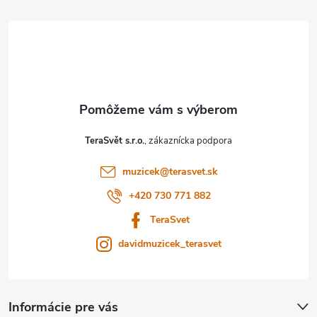
k
á
y
p
v
ý
ä
p
t
TeraSvět s.r.o.
i
i
s
muzicek
@
terasvet.sk
e
+420 730 771 882
u
TeraSvet
davidmuzicek_terasvet
Informácie pre vás