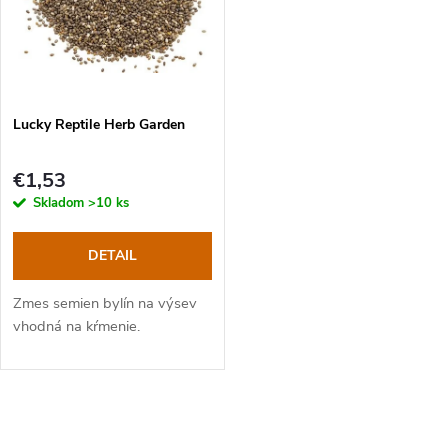
t
o
o
v
v
Lucky Reptile Herb Garden
€1,53
Skladom
>10 ks
DETAIL
Zmes semien bylín na výsev
vhodná na kŕmenie.
O