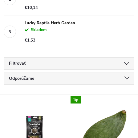
€10,14
Lucky Reptile Herb Garden
Skladom
€1,53
Filtrovať
R
Odporúčame
a
Najlacnejšie
V
Tip
Najdrahšie
d
ý
Najpredávanejšie
e
p
Abecedne