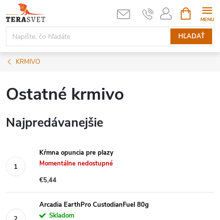
Prejsť
NÁKUPN
KOŠÍK
na
obsah
HĽADAŤ
KRMIVO
Ostatné krmivo
Najpredávanejšie
Kŕmna opuncia pre plazy
Momentálne nedostupné
€5,44
Arcadia EarthPro CustodianFuel 80g
Skladom