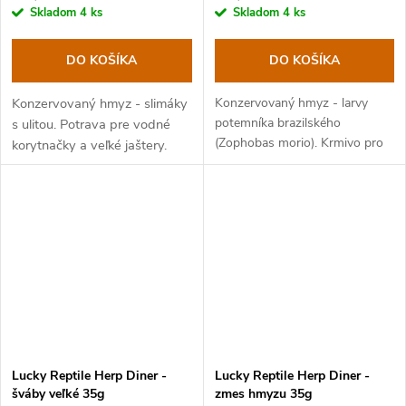
Skladom
4 ks
Skladom
4 ks
DO KOŠÍKA
DO KOŠÍKA
Konzervovaný hmyz - slimáky
Konzervovaný hmyz -
larvy
potemníka brazilského
s ulitou. Potrava pre vodné
(Zophobas morio)
. Krmivo pro
korytnačky a veľké jaštery.
hmyzožravé ještěry a vodní
želvy.
Lucky Reptile Herp Diner -
Lucky Reptile Herp Diner -
šváby veľké 35g
zmes hmyzu 35g