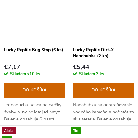
Lucky Reptile Bug Stop (6 ks)
Lucky Reptile Dirt-X
Nanohubka (2 ks)
€7,17
€5,44
Skladom
>10 ks
Skladom
3 ks
DO KOŠÍKA
DO KOŠÍKA
Jednoduchá pasca na cvrčky,
Nanohubka na odstraňovanie
šváby a iný nelietajúci hmyz.
vodného kameňa a nečistôt zo
Balenie obsahuje 6 pascí.
skla terária. Balenie obsahuje
2 ks.
Akcia
Tip