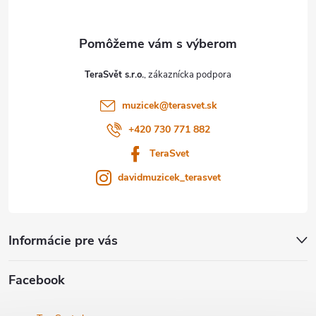
c
ä
i
t
e
TeraSvět s.r.o.
p
i
muzicek
@
terasvet.sk
r
e
+420 730 771 882
v
TeraSvet
k
davidmuzicek_terasvet
y
v
Informácie pre vás
ý
Facebook
p