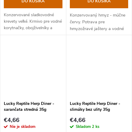
DO KOŠÍKA
DO KOŠÍKA
Konzervované sladkovodné
Konzervovaný hmyz - múčne
krevety veľké. Krmivo pre vodné
červy. Potrava pre
korytnačky, obojživelníky a
hmyzožravé jaštery a vodné
hmyzožravé plazy.
korytnačky.
Lucky Reptile Herp Diner -
Lucky Reptile Herp Diner -
sarančata stredná 35g
slimáky bez ulity 35g
€4,66
€4,66
Nie je skladom
Skladom
2 ks