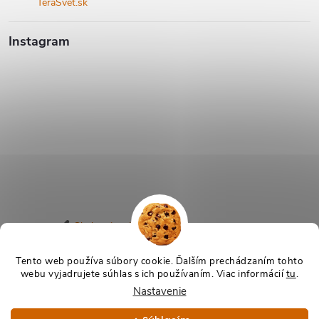
i
TeraSvet.sk
s
Instagram
u
Sledovať na Instagrame
Tento web používa súbory cookie. Ďalším prechádzaním tohto
webu vyjadrujete súhlas s ich používaním. Viac informácií
tu
.
Copyright 2026
TeraSvet.sk
. Všetky práva vyhradené.
Nastavenie
Vytvoril Shoptet