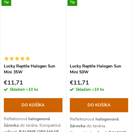
Tip
Tip
Životnosť
2000 hodín
.
Príchuť Liči Calcium za
zníženú cenu z dôvodu
expirácie 5/2026.
Lucky Reptile Halogen Sun
Lucky Reptile Halogen Sun
Mini 35W
Mini 50W
€11,71
€11,71
Skladom
>10 ks
Skladom
>10 ks
DO KOŠÍKA
DO KOŠÍKA
Reflektorová
halogenová
Reflektorová
halogenová
žárovka
do terária.
Kompaktná
žárovka
do terária.
veľkosť
.
BALENIE OBSAHUJE