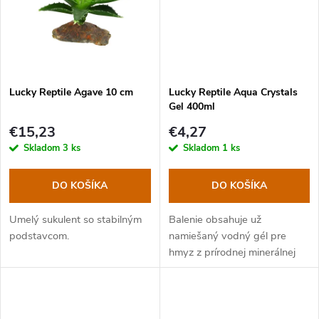
t
o
o
v
v
Lucky Reptile Agave 10 cm
Lucky Reptile Aqua Crystals
Gel 400ml
€15,23
€4,27
Skladom
3 ks
Skladom
1 ks
DO KOŠÍKA
DO KOŠÍKA
Umelý sukulent so stabilným
Balenie obsahuje už
podstavcom.
namiešaný vodný gél pre
hmyz z prírodnej minerálnej
vody.