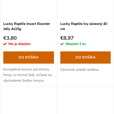
Lucky Reptile Insect Booster
Lucky Reptile Ivy závesný 40
Jelly 4x15g
cm
€3,80
€8,97
Nie je skladom
Skladom
5 ks
DO KOŠÍKA
DO KOŠÍKA
Kompletné krmivo pre kŕmny
Závesná umelá rastlina.
hmyz vo forme želé, určené na
obohatenie živého hmyzu
všetkými dôležitými látkami a
jeho hydratáciu. Ideálne pre
gut-loading.