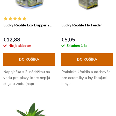
n
i
i
s
e
Lucky Reptile Eco Dripper 2L
Lucky Reptile Fly Feeder
p
p
€12,88
€5,05
r
Nie je skladom
Skladom
1 ks
r
o
DO KOŠÍKA
DO KOŠÍKA
o
d
Napájačka s 2l nádržkou na
Praktické kŕmidlo a odchovňa
d
vodu pre plazy, ktoré nepijú
pre octomilky a iný lietajúci
u
stojatú vodu (napr.
hmyz.
chameleóny).
u
k
k
t