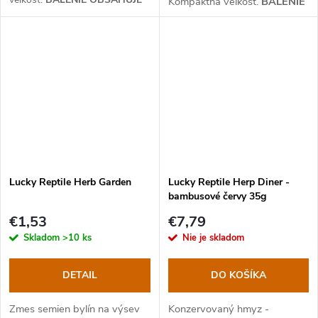
Kompaktná veľkosť.
BALENIE
2 KS
. Závit
E27.
Životnosť
2000
OBSAHUJE 2
hodín
.
KS
. Závit
E27.
Životnosť
2000
hodín
.
Lucky Reptile Herb Garden
Lucky Reptile Herp Diner -
bambusové červy 35g
€1,53
€7,79
Skladom
>10 ks
Nie je skladom
DETAIL
DO KOŠÍKA
Zmes semien bylín na výsev
Konzervovaný hmyz -