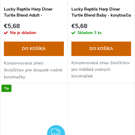
Lucky Reptile Herp Diner
Lucky Reptile Herp Diner
Turtle Blend Adult -
Turtle Blend Baby - korytnačia
korytnačia zmes 35g
zmes 35g
€5,68
€5,68
Nie je skladom
Skladom
3 ks
DO KOŠÍKA
DO KOŠÍKA
Konzervovaná zmes
Konzervovaná zmes živočíchov
pre mláďatá vodných
živočíchov pre dospelé vodné
korytnačiek.
korytnačky.
Tip
ZADARMO