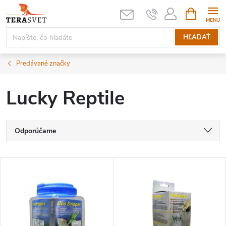
Prejsť
NÁKUPN
KOŠÍK
na
obsah
HĽADAŤ
Predávané značky
Lucky Reptile
R
Odporúčame
a
Najlacnejšie
V
Najdrahšie
d
ý
Najpredávanejšie
e
p
Abecedne