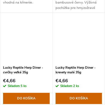
vhodná na kŕmenie.
bambusové červy. Výživná
pochúťka pre hmyzožravé
jaštery a vodné korytnačky.
Lucky Reptile Herp Diner -
Lucky Reptile Herp Diner -
cvrčky veľké 35g
krevety malé 35g
€4,66
€4,66
Skladom
5 ks
Skladom
2 ks
DO KOŠÍKA
DO KOŠÍKA