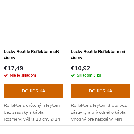
Lucky Reptile Reflektor malý
Lucky Reptile Reflektor mini
čierny
čierny
€12,49
€10,92
Nie je skladom
Skladom
3 ks
DO KOŠÍKA
DO KOŠÍKA
Reflektor s drôteným krytom
Reflektor s krytom drôtu bez
bez zásuvky a kábla.
zásuvky a prívodného kábla.
Rozmery: výška 13 cm, Ø 14
Vhodný pre halogény MINI.
cm.
Rozmery: výška 12 cm, Ø
10,5 cm.