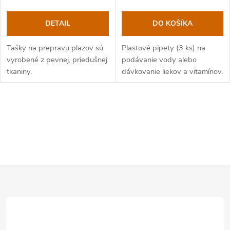
DETAIL
DO KOŠÍKA
Tašky na prepravu plazov sú
Plastové pipety (3 ks) na
vyrobené z pevnej, priedušnej
podávanie vody alebo
tkaniny.
dávkovanie liekov a vitamínov.
O
v
l
Z
á
d
á
a
p