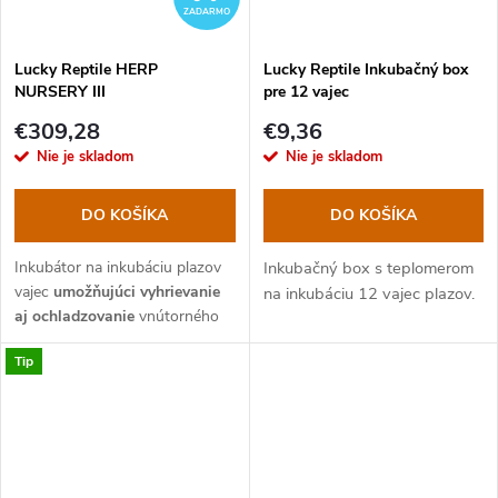
ZADARMO
Lucky Reptile HERP
Lucky Reptile Inkubačný box
NURSERY III
pre 12 vajec
€309,28
€9,36
Nie je skladom
Nie je skladom
DO KOŠÍKA
DO KOŠÍKA
Inkubátor na inkubáciu plazov
Inkubačný box s teplomerom
vajec
umožňujúci vyhrievanie
na inkubáciu 12 vajec plazov.
aj ochladzovanie
vnútorného
priestoru. Možnosť využitia aj
Tip
na zimovanie.