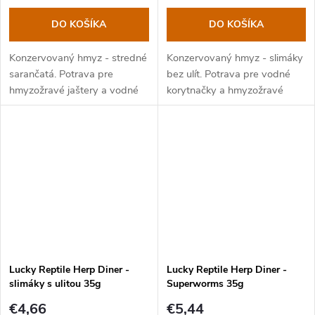
DO KOŠÍKA
DO KOŠÍKA
Konzervovaný hmyz - stredné
Konzervovaný hmyz - slimáky
sarančatá. Potrava pre
bez ulít. Potrava pre vodné
hmyzožravé jaštery a vodné
korytnačky a hmyzožravé
korytnačky.
jaštery.
Lucky Reptile Herp Diner -
Lucky Reptile Herp Diner -
slimáky s ulitou 35g
Superworms 35g
€4,66
€5,44