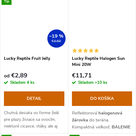
Tip
–19 %
€3,60
Lucky Reptile Fruit Jelly
Lucky Reptile Halogen Sun
Mini 20W
€2,89
€11,71
od
Skladom
4 ks
Skladom
>10 ks
DETAIL
DO KOŠÍKA
Chutná desiata vo forme želé
Reflektorová
halogenová
pre plazy živiace sa ovocím,
žárovka
do terária.
niektoré cicavce, vtáky, ale aj
Kompaktná veľkosť
.
BALENIE
krmivo pre chrobáky.
OBSAHUJE 2 KS
. Závit
E27.