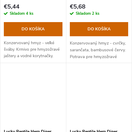
€5,44
€5,68
Skladom
4 ks
Skladom
2 ks
DO KOŠÍKA
DO KOŠÍKA
Konzervovaný hmyz - veľké
Konzervovaný hmyz - cvrčky,
šváby. Krmivo pre hmyzožravé
sarančata, bambusové červy.
jaštery a vodné korytnačky.
Potrava pre hmyzožravé
jaštery a vodné korytnačky.
Lucky Reptile Herp Diner
Lucky Reptile Herp Diner