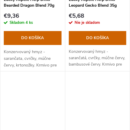
Bearded Dragon Blend 70g
Leopard Gecko Blend 35g
€9,36
€5,68
Skladom
4 ks
Nie je skladom
DO KOŠÍKA
DO KOŠÍKA
Konzervovaný hmyz -
Konzervovaný hmyz -
sarančatá, cvrčky, múčne červy,
sarančata, cvrčky, múčne
bambusové červy. Krmivo pre
červy, krtonožky. Krmivo pre
gekončíkov nočné a ďalšie
agamy bradaté a iné
hmyzožravé jaštery.
hmyzožravé plazy.