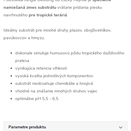
namiešaná zmes substrátu
vrátane pridania piesku
navrhnutého
pre tropické teráriá
.
Ideálny substrát pre mnohé druhy plazov, obojživelníkov,
pavúkovcov a hmyzu.
dokonale simuluje humusovú pôdu tropického dažďového
pralesa
vynikajúca retencia vlhkosti
vysoká kvalita jednotlivých komponentov
substrát neobsahuje chemikálie a hnojivá
vhodné na znášanie mnohých druhov vajec
optimálne pH 5,5 - 6,5
Parametre produktu