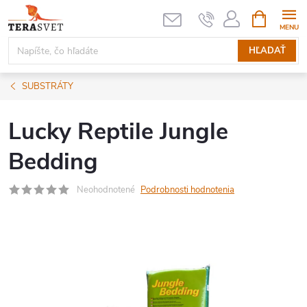
Prejsť
NÁKUPN
KOŠÍK
na
obsah
HĽADAŤ
SUBSTRÁTY
Lucky Reptile Jungle
Bedding
Neohodnotené
Podrobnosti hodnotenia