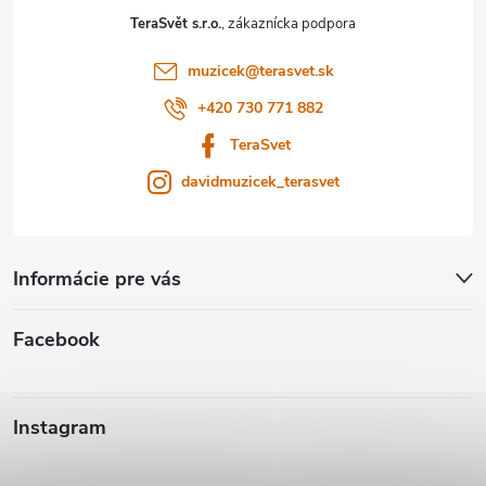
t
TeraSvět s.r.o.
i
muzicek
@
terasvet.sk
e
+420 730 771 882
TeraSvet
davidmuzicek_terasvet
Informácie pre vás
Facebook
Instagram