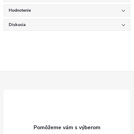
Hodnotenie
Diskusia
Z
á
p
ä