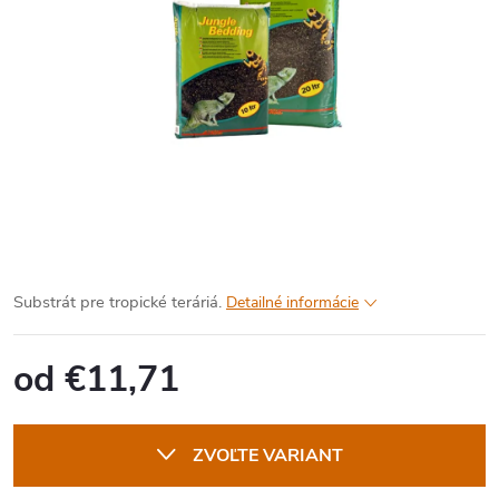
Substrát pre tropické teráriá.
Detailné informácie
od
€11,71
Jednotková
cena:
ZVOĽTE VARIANT