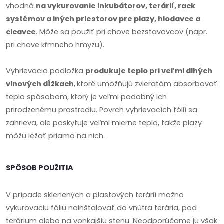
vhodná
na vykurovanie inkubátorov, terárií, rack
systémov a iných priestorov pre plazy, hlodavce a
cicavce
. Môže sa použiť pri chove bezstavovcov (napr.
pri chove kŕmneho hmyzu).
Vyhrievacia podložka
produkuje teplo pri veľmi dlhých
vlnových dĺžkach
,
ktoré umožňujú zvieratám absorbovať
teplo spôsobom, ktorý je veľmi podobný ich
prirodzenému prostrediu. Povrch vyhrievacích fólií sa
zahrieva, ale poskytuje veľmi mierne teplo, takže plazy
môžu ležať priamo na nich.
SPÔSOB POUŽITIA
V prípade sklenených a plastových terárií možno
vykurovaciu fóliu nainštalovať do vnútra terária, pod
terárium alebo na vonkajšiu stenu. Neodporúčame ju však