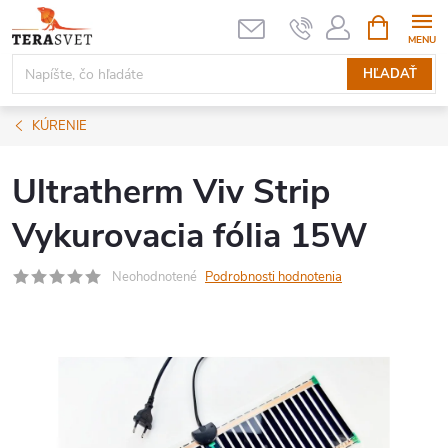
Prejsť
NÁKUPN
KOŠÍK
na
obsah
HĽADAŤ
KÚRENIE
Ultratherm Viv Strip
Vykurovacia fólia 15W
Neohodnotené
Podrobnosti hodnotenia