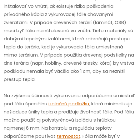
inštalovať vo vnútri, ak existuje riziko poškodenia
prívodného kábla z vykurovacej fólie chovanými
zvieratami. V prípade drevených terárií (laminát, OSB)
musí byť fólia nainštalovaná vo vnútri. Tieto materiály sú
dobrými tepelnými izolátormi, ktoré zabraňujú prestupu
tepla do terária, keď je vykurovacia fólia umiestnená
mimo terárium. V prípade použitia drevenej podstielky na
dne terária (napr. hobliny, drevené triesky, kôra) by vrstva
podkladu nemala byť väčšia ako 1 cm, aby sa neznížil
prestup tepla.
Na zvýšenie účinnosti vykurovania odporúčame umiestniť
pod fóliu špeciálnu
izolačnú podložku
, ktorá minimalizuje
nežiaduce úniky tepla a predlžuje životnosť fólie. Pod fóliu
možno použiť aj polystyrénovú izoláciu s hrúbkou
najmenej 6 mm. Na kontrolu a reguláciu teploty
odporúčame používať
termostat
. Fólia môže byť v