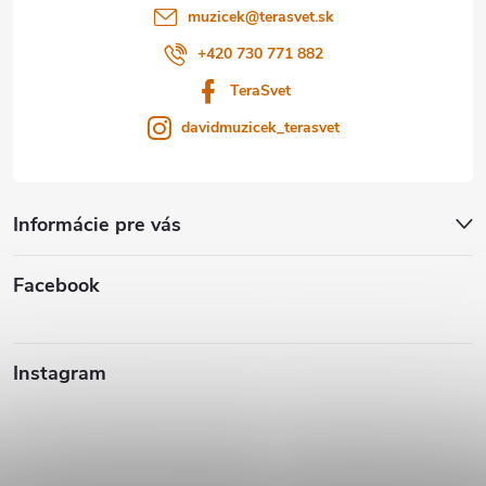
i
muzicek
@
terasvet.sk
e
+420 730 771 882
TeraSvet
davidmuzicek_terasvet
Informácie pre vás
Facebook
Instagram