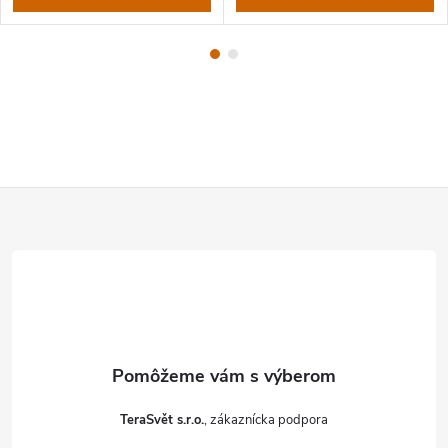
Z
á
p
ä
t
TeraSvět s.r.o.