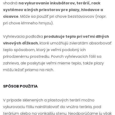
vhodná
na vykurovanie inkubátorov, terárií, rack
systémov a iných priestorov pre plazy, hlodavce a
cicavce
. Môže sa použiť pri chove bezstavovcov (napr.
pri chove kŕmneho hmyzu).
Vyhrievacia podložka
produkuje teplo pri veľmi dlhých
vlnových dĺžkach
,
ktoré umožňujú zvieratám absorbovať
teplo spôsobom, ktorý je veľmi podobný ich
prirodzenému prostrediu. Povrch vyhrievacích fólií sa
zahrieva, ale poskytuje veľmi mierne teplo, takže plazy
môžu ležať priamo na nich.
SPÔSOB POUŽITIA
V prípade sklenených a plastových terárií možno
vykurovaciu fóliu nainštalovať do vnútra terária, pod
terárium alebo na vonkajšiu stenu. Neodporúčame ju však