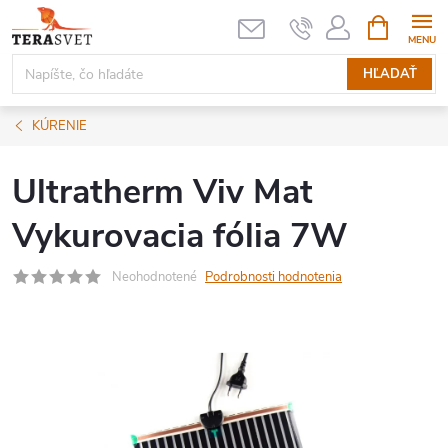
Prejsť
NÁKUPN
KOŠÍK
na
obsah
HĽADAŤ
KÚRENIE
Ultratherm Viv Mat
Vykurovacia fólia 7W
Neohodnotené
Podrobnosti hodnotenia