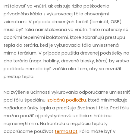
inštalovať vo vnútri, ak existuje riziko poškodenia
prívodného kábla z vykurovacej fólie chovanými
zvieratami. V prípade drevených terárií (laminát, OSB)
musí byť fólia nainštalovaná vo vnútri. Tieto materiály sú
dobrými tepelnými izolátormi, ktoré zabraňujú prestupu
tepla do terária, keď je vykurovacia fólia umiestnená
mimo terárium. V prípade použitia drevenej podstielky na
dne terária (napr. hobliny, drevené triesky, kôra) by vrstva
podkladu nemala byť väčšia ako 1 cm, aby sa neznížil
prestup tepla.
Na zvýšenie účinnosti vykurovania odporúčame umiestniť
pod fóliu špeciálnu
izolačnú podložku
, ktorá minimalizuje
nežiaduce úniky tepla a predlžuje životnosť fólie. Pod fóliu
možno použiť aj polystyrénovú izoláciu s hrúbkou
najmenej 6 mm. Na kontrolu a reguláciu teploty
odporúčame používať
termostat
. Fólia môže byť v