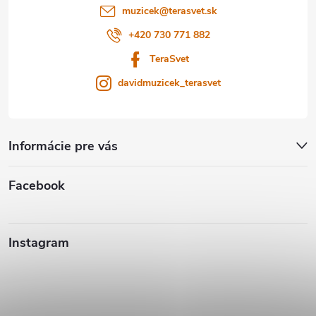
i
muzicek
@
terasvet.sk
e
+420 730 771 882
TeraSvet
davidmuzicek_terasvet
Informácie pre vás
Facebook
Instagram