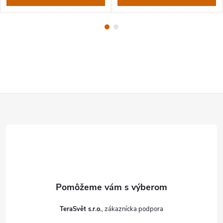
Z
á
p
ä
t
TeraSvět s.r.o.