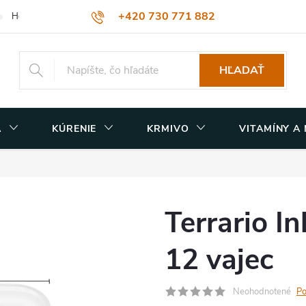
+420 730 771 882
Hodnotenie obchodu
Obchodné podmienky
Podmienky ochrany
muzicek@terasvet.sk
HĽADAŤ
A
KÚRENIE
KRMIVO
VITAMÍNY A
Terrario I
12 vajec
Neohodnotené
Po