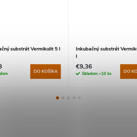
čný substrát Vermikulit 5 l
Inkubačný substrát Vermiku
l
3
€9,36
DO KOŠÍKA
DO KO
adom
Skladom
>10 ks