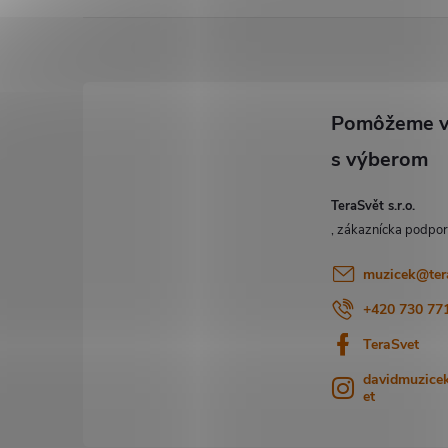
Z
á
p
ä
TeraSvět s.r.o.
t
i
muzicek
@
ter
+420 730 77
e
TeraSvet
davidmuzicek
et