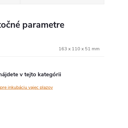
očné parametre
163 x 110 x 51 mm
ájdete v tejto kategórii
pre inkubáciu vajec plazov