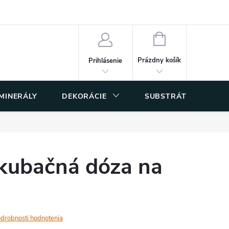
 osobných údajov
NÁKUPNÝ
KOŠÍK
Prázdny košík
Prihlásenie
 MINERÁLY
DEKORÁCIE
SUBSTRÁTY
nkubačná dóza na
drobnosti hodnotenia