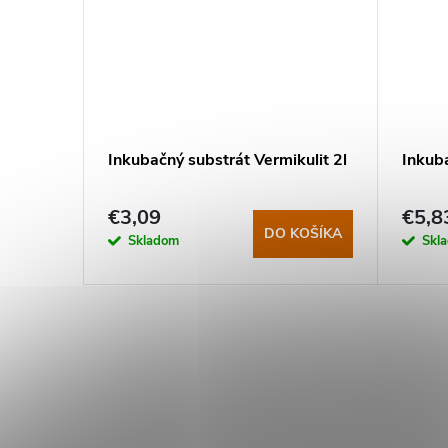
lazy
Inkubačný substrát Vermikulit 2l
Inkuba
€3,09
€5,8
DETAIL
DO KOŠÍKA
Skladom
Skl