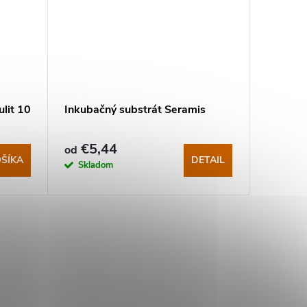
lit 10
Inkubačný substrát Seramis
TeraSve
€5,44
€65
od
od
ŠÍKA
DETAIL
Skladom
Sklad