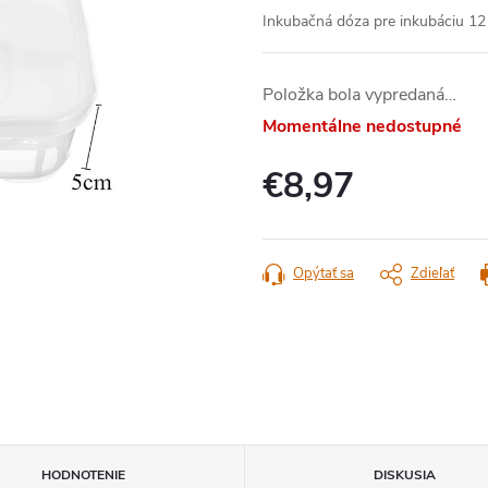
Inkubačná dóza pre inkubáciu 12 
Položka bola vypredaná…
Momentálne nedostupné
€8,97
Jednotková
cena:
Opýtať sa
Zdieľať
HODNOTENIE
DISKUSIA