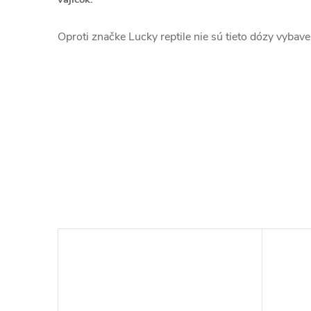
Oproti značke Lucky reptile nie sú tieto dózy vyba
–6 %
€70,44