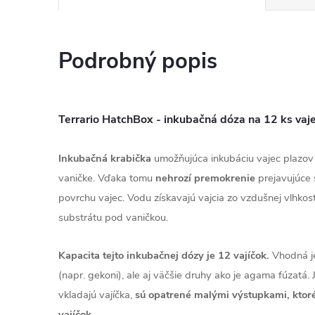
Podrobný popis
Terrario HatchBox - inkubačná dóza na 12 ks vaj
Inkubačná krabička
umožňujúca inkubáciu vajec plazo
vaničke. Vďaka tomu
nehrozí premokrenie
prejavujúce 
povrchu vajec. Vodu získavajú vajcia zo vzdušnej vlhkos
substrátu pod vaničkou.
Kapacita tejto inkubačnej dózy je 12 vajíčok.
Vhodná je
(napr. gekoni), ale aj väčšie druhy ako je agama fúzatá. 
vkladajú vajíčka,
sú opatrené malými výstupkami, ktor
vajíčok.