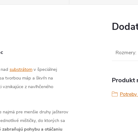
Dodat
ec
Rozmery
:
v nad
substrátom
v špeciálnej
sa tvorbou máp a škvŕn na
Produkt n
ti vznikajúce z navlhčeného
Potreby 
 najmä pre menšie druhy jašterov
Jednotlivé mištičky, do ktorých sa
é zabraňujú pohybu a otáčaniu