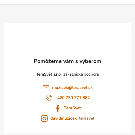
Z
á
p
ä
t
TeraSvět s.r.o.
i
muzicek
@
terasvet.sk
e
+420 730 771 882
TeraSvet
davidmuzicek_terasvet