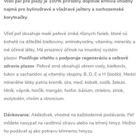
Včelí peľ pre plazy je 100% prírodný doplnok krmiva vhodný
najmä pre bylinožravé a všežravé jaštery a suchozemské
korytnačky.
Včelí peľ obsahuje malé peľové zrnká rôznych farieb, ktoré sú
bohaté na dôležité bielkoviny, aminokyseliny, vitamíny, minerály a
iné účinné látky. Má priaznivý účinok na imunitný systém
plazov.
Posilňuje vitalitu
a
podporuje regeneráciu
a celkové
zdravie plazov
.
Peľové zrná obsahujú okrem vody, bielkovín,
tukov a sacharidov aj vitamíny skupiny B, D, E a H (biotín). Medzi
minerálne látky patria kremík, síra, meď, kobalt, sodík, železo,
hliník, vápnik, horčík, mangán, fosfor, bárium, striebro, zinok,
molybdén, chróm a stroncium.
Dávkovanie:
Akékoľvek, vhodné na každodenné podávanie. Peľ
môžete nasypať na rastlinnú stravu alebo na kŕmný hmyz. Možno
ho podávať aj ako potravu kŕmnemu hmyzu.