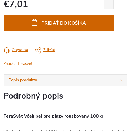
€7,01
Jednotková
cena:
PRIDAŤ DO KOŠÍKA
Opýtať sa
Zdieľať
Značka:
Terasvet
Popis produktu
Podrobný popis
TeraSvět Včelí peľ pre plazy rouskovaný 100 g