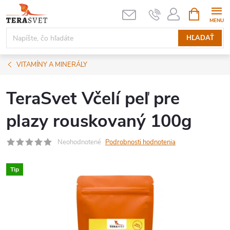
Prejsť
NÁKUPN
KOŠÍK
na
obsah
HĽADAŤ
VITAMÍNY A MINERÁLY
TeraSvet Včelí peľ pre
plazy rouskovaný 100g
Neohodnotené
Podrobnosti hodnotenia
Tip