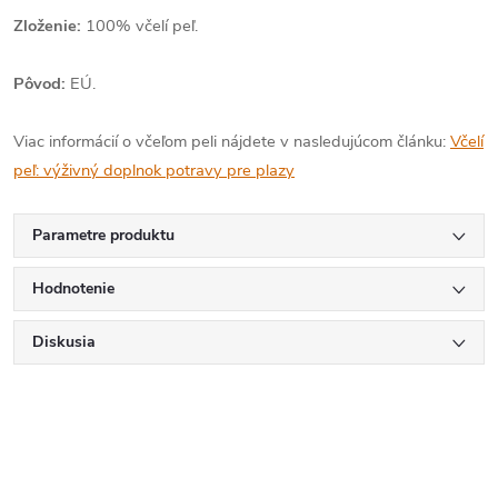
Zloženie:
100% včelí peľ.
Pôvod:
EÚ.
Viac informácií o včeľom peli nájdete v nasledujúcom článku:
Včelí
peľ: výživný doplnok potravy pre plazy
Parametre produktu
Hodnotenie
Diskusia