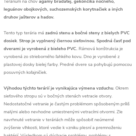
Terárium na chov
agamy bradatej, gekónčíka nočného,
leguánov obojkových, suchozemských korytnačiek a iných
druhov jašterov a hadov.
Tento typ terária má
zadnú stenu a bočné steny z bielych PVC
dosiek
.
Strop je vyplnený čiernou sieťovinou. Spodná časť pod
dverami je vyrobená z bieleho PVC.
Rámová konštrukcia je
vyrobená zo strieborného ľahkého kovu. Dno je vyrobené z
plastovej dosky bielej farby. Predné dvere sa pohybujú pomocou
posuvných koľajničiek.
Výhodou týchto terárií je vynikajúca výmena vzduchu
. Okrem
sieťového stropu sú v bočných stenách vetracie otvory.
Nedostatočné vetranie je častým problémom spôsobeným príliš
malými alebo nevhodne umiestnenými vetracími otvormi. Zle
navrhnuté vetranie v teráriách môže spôsobiť neúmerné
zvýšenie vlhkosti, ktoré vedie k vzniku plesní a premnoženiu
baktérií. Výsledkom sú dýchacie problémy, problémy s