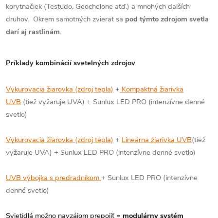
korytnačiek (Testudo, Geochelone atď.) a mnohých ďalších
druhov. Okrem samotných zvierat sa
pod týmto zdrojom svetla
darí aj rastlinám
.
Príklady kombinácií svetelných zdrojov
Vykurovacia žiarovka (zdroj tepla)
+
Kompaktná žiarivka
UVB
(tiež vyžaruje UVA) + Sunlux LED PRO (intenzívne denné
svetlo)
Vykurovacia žiarovka (zdroj tepla)
+
Lineárna žiarivka UVB
(tiež
vyžaruje UVA) + Sunlux LED PRO (intenzívne denné svetlo)
UVB výbojka s predradníkom
+ Sunlux LED PRO (intenzívne
denné svetlo)
Svietidlá možno navzájom prepojiť =
modulárny systém