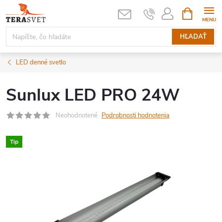
Prejsť
NÁKUPN
KOŠÍK
na
obsah
HĽADAŤ
LED denné svetlo
Sunlux LED PRO 24W
Neohodnotené
Podrobnosti hodnotenia
Tip