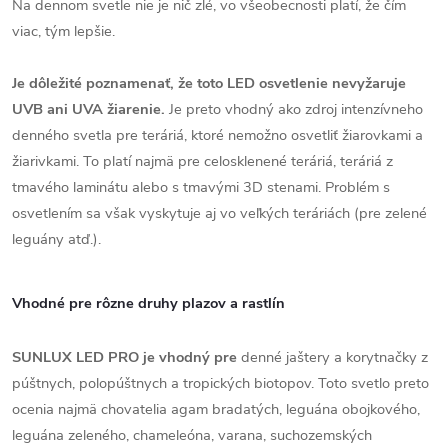
Na dennom svetle nie je nič zlé, vo všeobecnosti platí, že čím
viac, tým lepšie.
Je dôležité poznamenať, že toto LED osvetlenie nevyžaruje
UVB ani UVA žiarenie.
Je preto vhodný ako zdroj intenzívneho
denného svetla pre teráriá, ktoré nemožno osvetliť žiarovkami a
žiarivkami. To platí najmä pre celosklenené teráriá, teráriá z
tmavého laminátu alebo s tmavými 3D stenami. Problém s
osvetlením sa však vyskytuje aj vo veľkých teráriách (pre zelené
leguány atď.).
Vhodné pre rôzne druhy plazov a rastlín
SUNLUX LED PRO je vhodný pre
denné jaštery a korytnačky z
púštnych, polopúštnych a tropických biotopov. Toto svetlo preto
ocenia najmä chovatelia agam bradatých, leguána obojkového,
leguána zeleného, chameleóna, varana, suchozemských