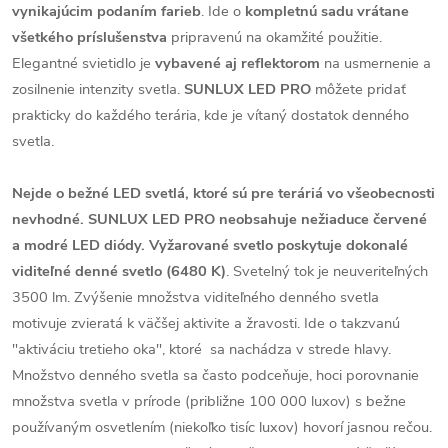
vynikajúcim podaním farieb
. Ide o
kompletnú sadu vrátane
všetkého príslušenstva
pripravenú na okamžité použitie.
Elegantné svietidlo je
vybavené aj reflektorom
na usmernenie a
zosilnenie intenzity svetla.
SUNLUX LED PRO
môžete pridať
prakticky do každého terária, kde je vítaný dostatok denného
svetla.
Nejde o bežné LED svetlá, ktoré sú pre teráriá vo všeobecnosti
nevhodné. SUNLUX LED PRO neobsahuje nežiaduce červené
a modré LED diódy.
Vyžarované svetlo poskytuje dokonalé
viditeľné denné svetlo (6480 K)
.
Svetelný tok je neuveriteľných
3500 lm. Zvýšenie množstva viditeľného denného svetla
motivuje zvieratá k väčšej aktivite a žravosti. Ide o takzvanú
"aktiváciu tretieho oka", ktoré sa nachádza v strede hlavy.
Množstvo denného svetla sa často podceňuje, hoci porovnanie
množstva svetla v prírode (približne 100 000 luxov) s bežne
používaným osvetlením (niekoľko tisíc luxov) hovorí jasnou rečou.