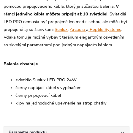
pomocou prepojovacieho kábla, ktorý je súčasťou balenia.
V
rámci jedného kábla môžete pripojiť až 10 svietidiel
. Svietidlá
LED PRO nemusia byť prepojené len medzi sebou, ale môžu byť
prepojené aj so žiarivkami
Sunlux
,
Arcadia
a
Reptile Systems
.
Vďaka tomu je možné vybaviť terárium elegantným osvetlením
so skvelými parametrami pod jedným napájacím káblom.
Balenie obsahuje
svietidlo Sunlux LED PRO 24W
čierny napájací kábel s vypínačom
čierny pripojovací kábel
klipy na jednoduché upevnenie na strop chatky
Parametre produktu