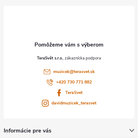
á
p
ä
t
TeraSvět s.r.o.
i
muzicek
@
terasvet.sk
e
+420 730 771 882
TeraSvet
davidmuzicek_terasvet
Informácie pre vás