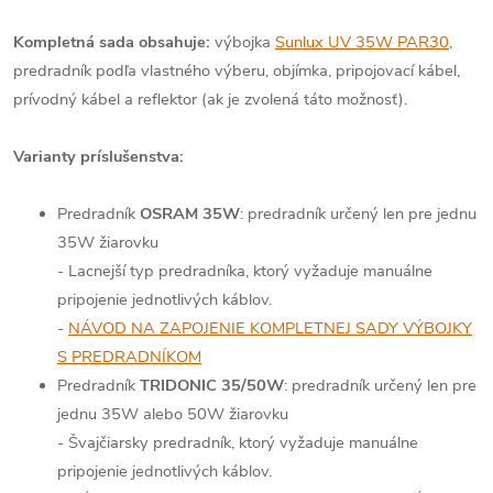
Kompletná sada obsahuje:
výbojka
Sunlux UV 35W PAR30
,
predradník podľa vlastného výberu, objímka, pripojovací kábel,
prívodný kábel a reflektor (ak je zvolená táto možnosť).
Varianty príslušenstva:
Predradník
OSRAM 35W
: predradník určený len pre jednu
35W žiarovku
- Lacnejší typ predradníka, ktorý vyžaduje manuálne
pripojenie jednotlivých káblov.
-
NÁVOD NA ZAPOJENIE KOMPLETNEJ SADY VÝBOJKY
S PREDRADNÍKOM
Predradník
TRIDONIC 35/50W
: predradník určený len pre
jednu 35W alebo 50W žiarovku
- Švajčiarsky predradník, ktorý vyžaduje manuálne
pripojenie jednotlivých káblov.