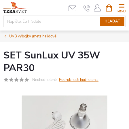
Prejsť
NÁKUPN
KOŠÍK
na
obsah
HĽADAŤ
UVB výbojky (metalhalidové)
SET SunLux UV 35W
PAR30
Neohodnotené
Podrobnosti hodnotenia