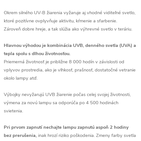
Okrem silného UV-B žiarenia vyžaruje aj vhodné viditeľné svetlo,
ktoré pozitívne ovplyvňuje aktivitu, kŕmenie a sfarbenie.
Zároveň dobre hreje, a tak slúžia ako výhrevné svetlo v teráriu.
Hlavnou výhodou je kombinácia UVB, denného svetla (UVA) a
tepla spolu s dlhou životnosťou.
Priemerná životnosť je približne 8 000 hodín v závislosti od
vplyvov prostredia, ako je vlhkosť, prašnosť, dostatočné vetranie
okolo lampy atď.
Výbojky nevyžarujú UVB žiarenie počas celej svojej životnosti,
výmena za novú lampu sa odporúča po 4 500 hodinách
svietenia.
Pri prvom zapnutí nechajte lampu zapnutú aspoň 2 hodiny
bez prerušenia,
inak hrozí riziko poškodenia. Zmeny farby svetla