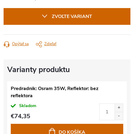
Jednotková
cena:
ZVOĽTE VARIANT
Opýtať sa
Zdieľať
Predradnik: Osram 35W, Reflektor: bez
reflektora
Skladom
€74,35
DO KOŠÍKA