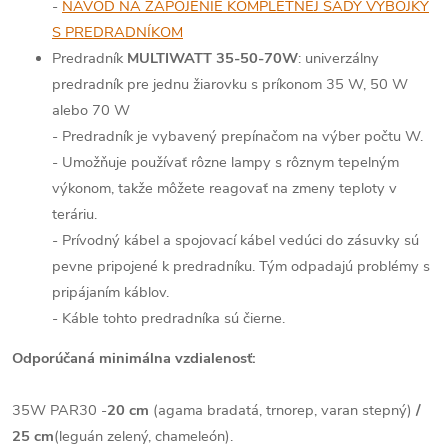
-
NÁVOD NA ZAPOJENIE KOMPLETNEJ SADY VÝBOJKY
S PREDRADNÍKOM
Predradník
MULTIWATT 35-50-70W
: univerzálny
predradník pre jednu žiarovku s príkonom 35 W, 50 W
alebo 70 W
- Predradník je vybavený prepínačom na výber počtu W.
- Umožňuje používať rôzne lampy s rôznym tepelným
výkonom, takže môžete reagovať na zmeny teploty v
teráriu.
- Prívodný kábel a spojovací kábel vedúci do zásuvky sú
pevne pripojené k predradníku. Tým odpadajú problémy s
pripájaním káblov.
- Káble tohto predradníka sú čierne.
Odporúčaná minimálna vzdialenosť:
35W PAR30 -
20 cm
(agama bradatá, trnorep, varan stepný)
/
25 cm
(leguán zelený, chameleón).