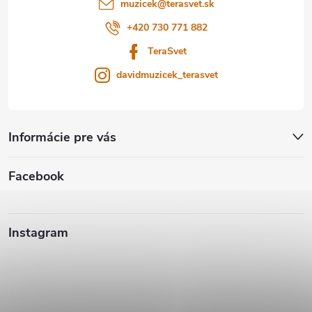
i
muzicek
@
terasvet.sk
e
+420 730 771 882
TeraSvet
davidmuzicek_terasvet
Informácie pre vás
Facebook
Instagram