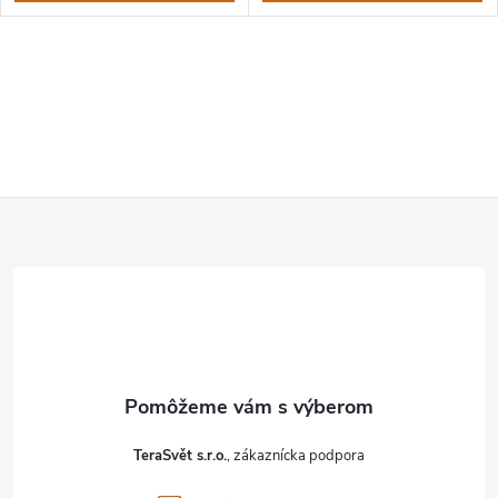
Z
á
p
ä
t
TeraSvět s.r.o.