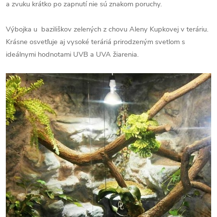
a zvuku krátko po zapnutí nie sú znakom poruchy.
Výbojka u baziliškov zelených z chovu Aleny Kupkovej v teráriu.
Krásne osvetľuje aj vysoké teráriá prirodzeným svetlom s
ideálnymi hodnotami UVB a UVA žiarenia.