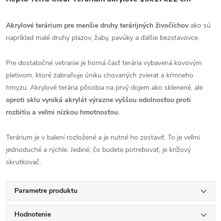
Akrylové terárium pre menšie druhy terárijných živočíchov
ako sú
napríklad malé druhy plazov, žaby, pavúky a ďalšie bezstavovce.
Pre dostatočné vetranie je horná časť terária vybavená kovovým
pletivom, ktoré zabraňuje úniku chovaných zvierat a kŕmneho
hmyzu. Akrylové terária pôsobia na prvý dojem ako sklenené, ale
oproti sklu vyniká akrylát výrazne vyššou odolnosťou proti
rozbitiu a veľmi nízkou hmotnosťou.
Terárium je v balení rozložené a je nutné ho zostaviť. To je veľmi
jednoduché a rýchle. Jediné, čo budete potrebovať, je krížový
skrutkovač.
Parametre produktu
Hodnotenie