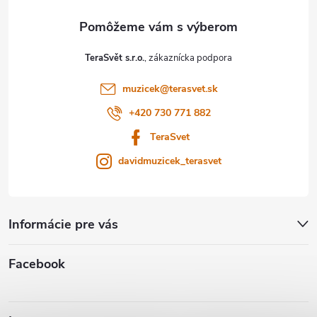
ä
t
TeraSvět s.r.o.
i
muzicek
@
terasvet.sk
e
+420 730 771 882
TeraSvet
davidmuzicek_terasvet
Informácie pre vás
Facebook