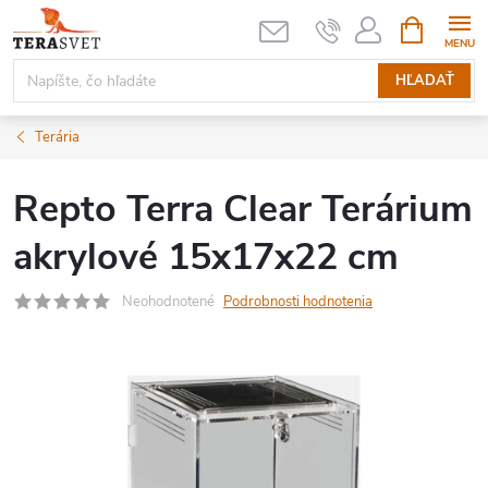
Prejsť
NÁKUPN
KOŠÍK
na
obsah
HĽADAŤ
Terária
Repto Terra Clear Terárium
akrylové 15x17x22 cm
Neohodnotené
Podrobnosti hodnotenia