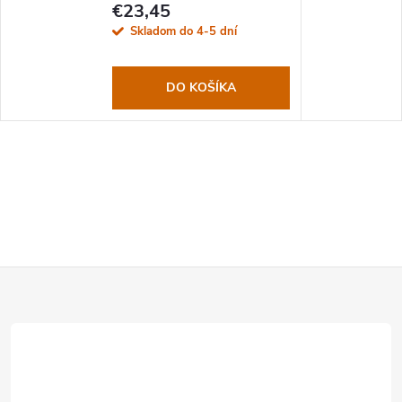
€23,45
Skladom do 4-5 dní
DO KOŠÍKA
Z
á
p