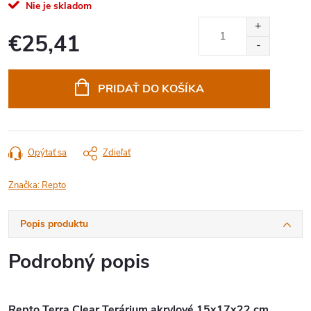
Nie je skladom
€25,41
Jednotková
cena:
PRIDAŤ DO KOŠÍKA
Opýtať sa
Zdieľať
Značka:
Repto
Popis produktu
Podrobný popis
Repto Terra Clear Terárium akrylové 15x17x22 cm