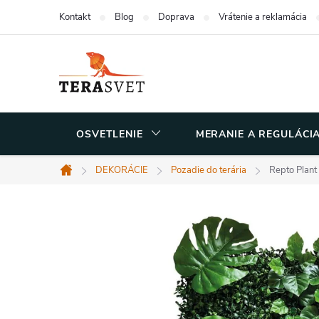
Prejsť
Kontakt
Blog
Doprava
Vrátenie a reklamácia
na
obsah
OSVETLENIE
MERANIE A REGULÁCI
DEKORÁCIE
Pozadie do terária
Repto Plant
Domov