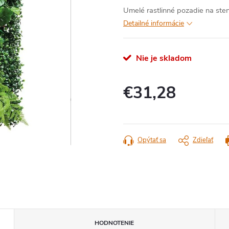
Umelé rastlinné pozadie na stenu 
Detailné informácie
Nie je skladom
€31,28
Jednotková
cena:
Opýtať sa
Zdieľať
HODNOTENIE