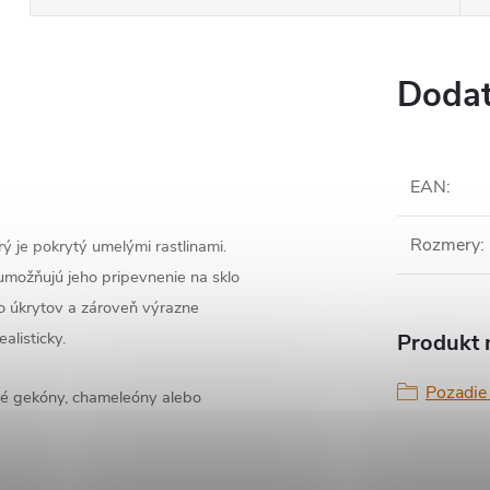
Dodat
EAN
:
Rozmery
:
ý je pokrytý umelými rastlinami.
umožňujú jeho pripevnenie na sklo
o úkrytov a zároveň výrazne
alisticky.
Produkt n
Pozadie 
né gekóny, chameleóny alebo