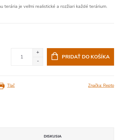
terária je veľmi realistické a rozžiari každé terárium.
PRIDAŤ DO KOŠÍKA
Tlač
Značka:
Repto
DISKUSIA