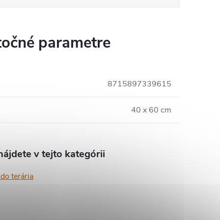
očné parametre
8715897339615
40 x 60 cm
ájdete v tejto kategórii
do terária