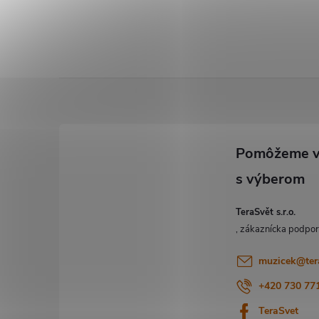
Z
á
p
ä
TeraSvět s.r.o.
t
i
muzicek
@
ter
+420 730 77
e
TeraSvet