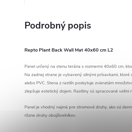
Podrobný popis
Repto Plant Back Wall Mat 40x60 cm L2
Panel určený na stenu terária s rozmermi 40x60 cm, ktor
Na zadnej strane je vybavený silnými prísavkami, ktoré 
alebo PVC. Stena z rastlín poskytuje zvieratám množstv
zlepšuje estetický dojem. Rastliny sú spracované veľmi re
Panel je vhodný najmä pre stromové druhy, ako sú den
rôzne druhy obojživelníkov.