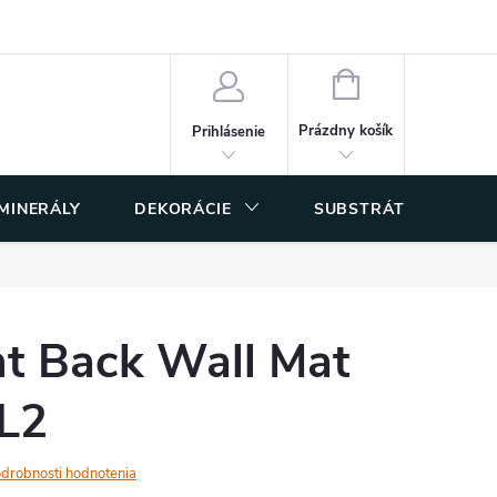
 osobných údajov
NÁKUPNÝ
KOŠÍK
Prázdny košík
Prihlásenie
 MINERÁLY
DEKORÁCIE
SUBSTRÁTY
nt Back Wall Mat
L2
drobnosti hodnotenia