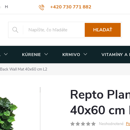
+420 730 771 882
Hodnotenie obchodu
Obchodné podmienky
Podmienky ochrany
muzicek@terasvet.sk
HĽADAŤ
A
KÚRENIE
KRMIVO
VITAMÍNY A
 Back Wall Mat 40x60 cm L2
Repto Pla
40x60 cm 
Neohodnotené
Po