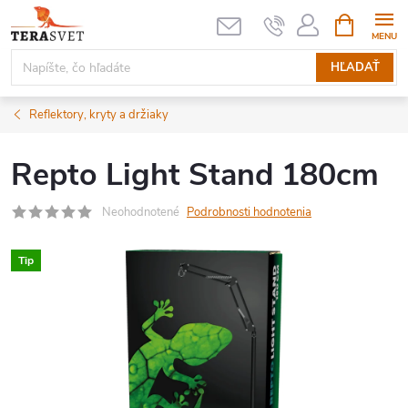
Prejsť
NÁKUPN
KOŠÍK
na
obsah
HĽADAŤ
Reflektory, kryty a držiaky
Repto Light Stand 180cm
Neohodnotené
Podrobnosti hodnotenia
Tip