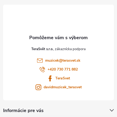
á
p
ä
t
TeraSvět s.r.o.
i
muzicek
@
terasvet.sk
e
+420 730 771 882
TeraSvet
davidmuzicek_terasvet
Informácie pre vás