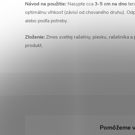
Návod na použitie:
Nasypte cca
3-5 cm na dno
terá
optimálnu vlhkosť (závisí od chovaného druhu). O
alebo podľa potreby.
Zloženie:
Zmes svetlej rašeliny, piesku, rašeliníka 
produkt.
Z
á
p