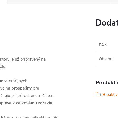
Dodat
EAN
:
Objem
:
 ktorý je už pripravený na
álu.
ém
v terárijných
Produkt n
í veľmi
prospešný pre
Bioaktív
áhajú pri prirodzenom čistení
spieva k celkovému zdraviu
držuje priaznivú mikroklímu. Pri