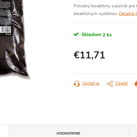
Prírodný bioaktívny substrát pre 
bioaktívnych systémov.
Detailné 
Skladom
2 ks
€11,71
Jednotková
cena:
Opýtať sa
Zdieľať
HODNOTENIE