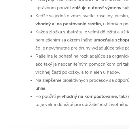
správnom použití
znižuje nutnosť výmeny sub
Keďže sa jedná o zmes svetlej rašeliny, piesku, 
vhodný aj na pestovanie rastlín,
u ktorých po
Každá zložka substrátu je veľmi dôležitá a uži
namiešaním sa okrem iného
umocňuje schopn
čo je nevyhnutné pre druhy vyžadujúce také 
Rašelina je bohatá na rozkladajúce sa organické
ako taký je neoceniteľným pomocníkom pri tak
vrchnej časti pokožky, a to nielen u hadov.
Na zlepšenie bioaktívnych procesov sa odporú
uhlie.
Po použití je
vhodný na kompostovanie,
takže
to je veľmi dôležité pre udržateľnosť životného