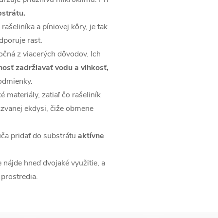
strátu.
rašeliníka a píniovej kôry, je tak
dporuje rast.
točná z viacerých dôvodov. Ich
osť zadržiavať vodu a vlhkosť,
podmienky.
 materiály, zatiaľ čo rašeliník
zvanej ekdysi, čiže obmene
ča pridať do substrátu
aktívne
 nájde hneď dvojaké využitie, a
 prostredia.