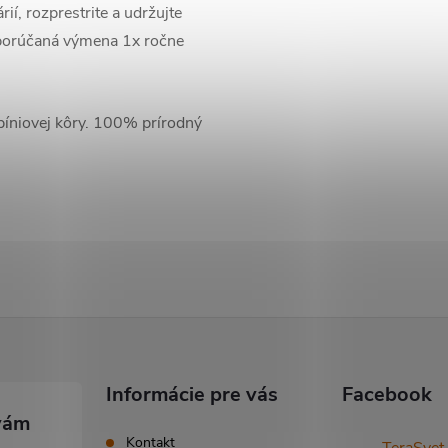
rií, rozprestrite a udržujte
dporúčaná výmena 1x ročne
a píniovej kôry. 100% prírodný
Informácie pre vás
Facebook
Kontakt