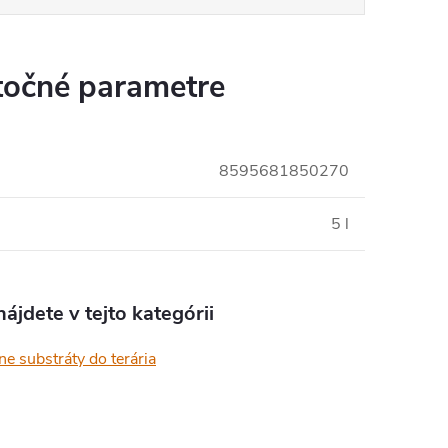
očné parametre
8595681850270
5 l
ájdete v tejto kategórii
ne substráty do terária