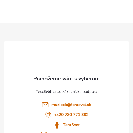
Z
á
p
ä
t
TeraSvět s.r.o.
i
muzicek
@
terasvet.sk
e
+420 730 771 882
TeraSvet