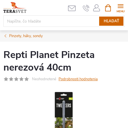
Prejsť
NÁKUPN
KOŠÍK
na
obsah
HĽADAŤ
Pinzety, háky, sondy
Repti Planet Pinzeta
nerezová 40cm
Neohodnotené
Podrobnosti hodnotenia