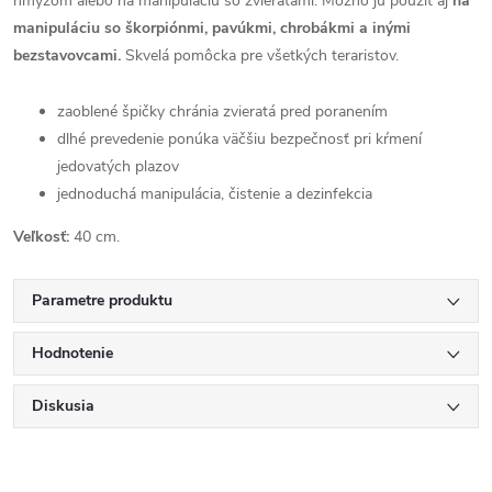
hmyzom alebo na manipuláciu so zvieratami. Možno ju použiť aj
na
manipuláciu so škorpiónmi, pavúkmi, chrobákmi a inými
bezstavovcami.
Skvelá pomôcka pre všetkých teraristov.
zaoblené špičky chránia zvieratá pred poranením
dlhé prevedenie ponúka väčšiu bezpečnosť pri kŕmení
jedovatých plazov
jednoduchá manipulácia, čistenie a dezinfekcia
Veľkosť:
40 cm.
Parametre produktu
Hodnotenie
Diskusia