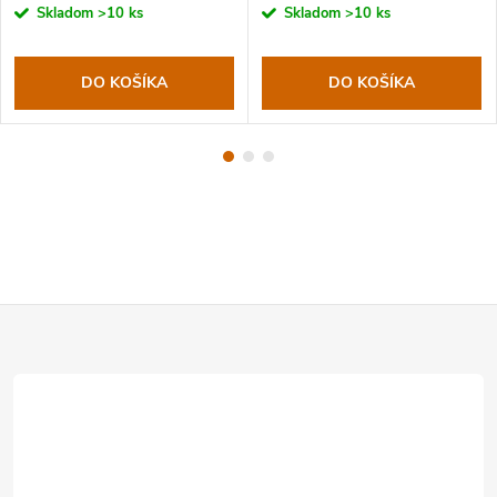
Skladom
>10 ks
Skladom
>10 ks
DO KOŠÍKA
DO KOŠÍKA
Z
á
p
ä