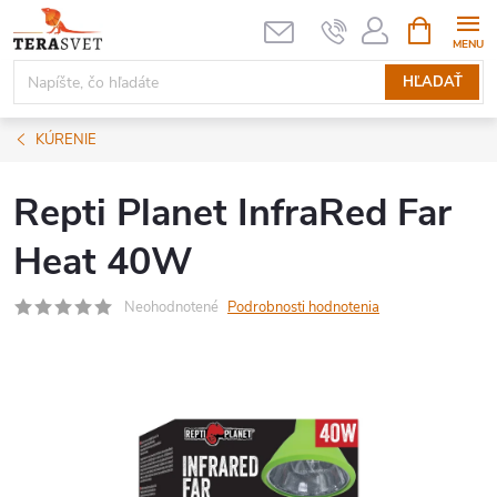
Prejsť
NÁKUPN
KOŠÍK
na
obsah
HĽADAŤ
KÚRENIE
Repti Planet InfraRed Far
Heat 40W
Neohodnotené
Podrobnosti hodnotenia