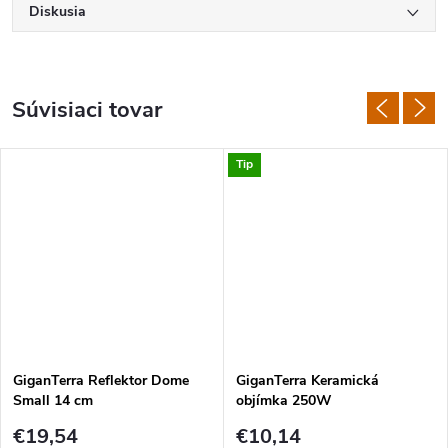
Diskusia
Súvisiaci tovar
Tip
GiganTerra Reflektor Dome
GiganTerra Keramická
Small 14 cm
objímka 250W
€19,54
€10,14