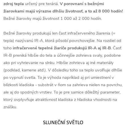
zdroj tepla
určený pre teráriá.
V porovnaní s bežnými
žiarovkami majú výrazne dlhšiu životnosť, a to až 8 000 hodín!
Bežné žiarovky majú životnosť 1 000 až 2 000 hodín.
Bežné žiarovky produkujú len časť infračerveného žiarenia (=
tepla) nazývanú IR-A, ktorá pôsobí povrchovejšie. Na rozdiel od
toho
infračervené tepelné žiariče produkujú IR-A aj IR-B
. Časť
IR-B preniká hlbšie do tela a účinnejšie zohrieva svaly, podobne
ako pri vyhrievanie na slnku. Hlbšie zohrieva aj iné materiály
(podklad, kamene atď.). V dôsledku toho sa teplo uvoľňuje dlhšie
po vypnutí svetla. To je výhoda napríklad aj pri umiestnení v
blízkosti kladiska - substrát v ňom sa zahrieva nielen na povrchu,
ale aj do spodných vrstiev. To je pre samice dôležitý parameter,
ktorý ovplyvňuje atraktívnosť kladiska z hľadiska vhodnosti na
znášku.