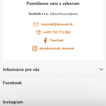
t
TeraSvět s.r.o.
i
muzicek
@
terasvet.sk
e
+420 730 771 882
TeraSvet
davidmuzicek_terasvet
Informácie pre vás
Facebook
Instagram