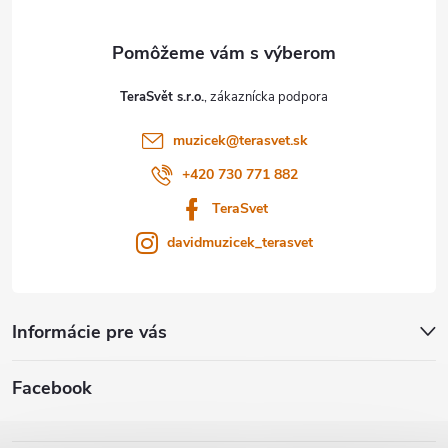
ä
t
TeraSvět s.r.o.
i
muzicek
@
terasvet.sk
e
+420 730 771 882
TeraSvet
davidmuzicek_terasvet
Informácie pre vás
Facebook