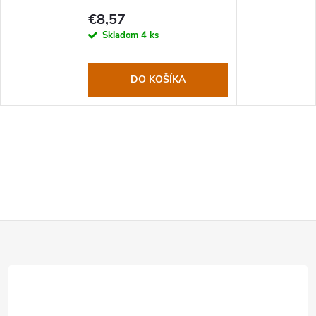
€8,57
Skladom
4 ks
DO KOŠÍKA
Z
á
p