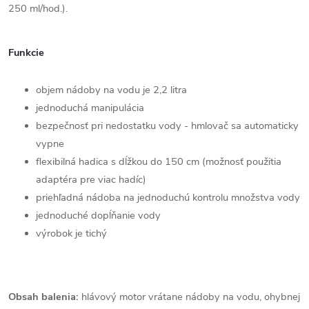
250 ml/hod.).
Funkcie
objem nádoby na vodu je 2,2 litra
jednoduchá manipulácia
bezpečnosť pri nedostatku vody - hmlovač sa automaticky
vypne
flexibilná hadica s dĺžkou do 150 cm (možnosť použitia
adaptéra pre viac hadíc)
priehľadná nádoba na jednoduchú kontrolu množstva vody
jednoduché dopĺňanie vody
výrobok je tichý
Obsah balenia:
h
lávový motor vrátane nádoby na vodu, ohybnej