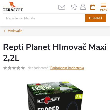
Prejsť
NÁKUPN
KOŠÍK
na
obsah
HĽADAŤ
Hmlovače
Repti Planet Hlmovač Maxi
2,2L
Neohodnotené
Podrobnosti hodnotenia