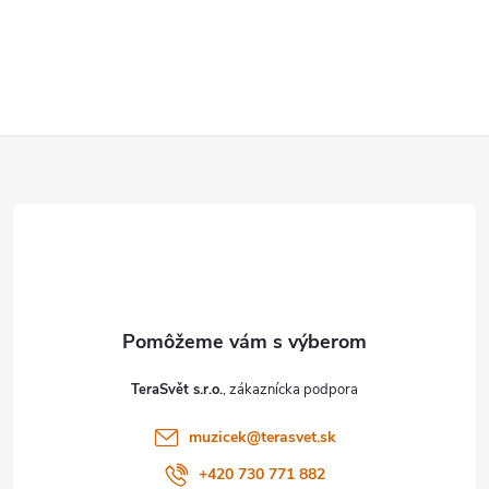
Z
á
p
ä
t
TeraSvět s.r.o.
i
muzicek
@
terasvet.sk
e
+420 730 771 882