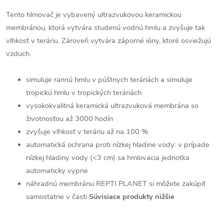
Tento hlmovač je vybavený ultrazvukovou keramickou
membránou, ktorá vytvára studenú vodnú hmlu a zvyšuje tak
vlhkosť v teráriu. Zároveň vytvára záporné ióny, ktoré osviežujú
vzduch.
simuluje rannú hmlu v púštnych teráriách a simuluje
tropickú hmlu v tropických teráriách
vysokokvalitná keramická ultrazvuková membrána so
životnosťou až 3000 hodín
zvyšuje vlhkosť v teráriu až na 100 %
automatická ochrana proti nízkej hladine vody: v prípade
nízkej hladiny vody (<3 cm) sa hmlovacia jednotka
automaticky vypne
náhradnú membránu REPTI PLANET si môžete zakúpiť
samostatne v časti
Súvisiace produkty nižšie