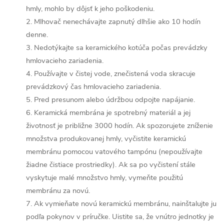
hmly, mohlo by dôjsť k jeho poškodeniu.
2. Mlhovač nenechávajte zapnutý dlhšie ako 10 hodín
denne.
3. Nedotýkajte sa keramického kotúča počas prevádzky
hmlovacieho zariadenia.
4. Používajte v čistej vode, znečistená voda skracuje
prevádzkový čas hmlovacieho zariadenia.
5. Pred presunom alebo údržbou odpojte napájanie.
6. Keramická membrána je spotrebný materiál a jej
životnosť je približne 3000 hodín. Ak spozorujete zníženie
množstva produkovanej hmly, vyčistite keramickú
membránu pomocou vatového tampónu (nepoužívajte
žiadne čistiace prostriedky). Ak sa po vyčistení stále
vyskytuje malé množstvo hmly, vymeňte použitú
membránu za novú.
7. Ak vymieňate novú keramickú membránu, nainštalujte ju
podľa pokynov v príručke. Uistite sa, že vnútro jednotky je