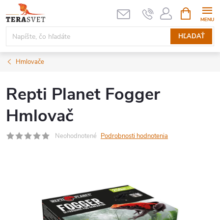
Prejsť
NÁKUPN
KOŠÍK
na
obsah
HĽADAŤ
Hmlovače
Repti Planet Fogger
Hmlovač
Neohodnotené
Podrobnosti hodnotenia