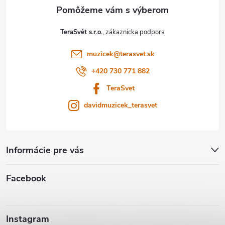
ä
t
TeraSvět s.r.o.
i
muzicek
@
terasvet.sk
e
+420 730 771 882
TeraSvet
davidmuzicek_terasvet
Informácie pre vás
Facebook
Instagram