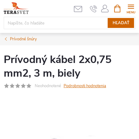
Prejsť
NÁKUPN
KOŠÍK
na
obsah
HĽADAŤ
Prívodné šnúry
Prívodný kábel 2x0,75
mm2, 3 m, biely
Neohodnotené
Podrobnosti hodnotenia