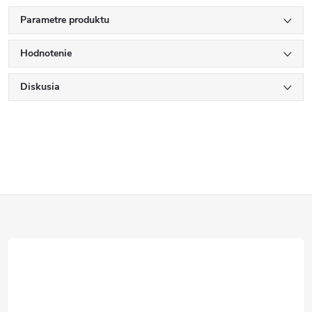
Parametre produktu
Hodnotenie
Diskusia
Z
á
p