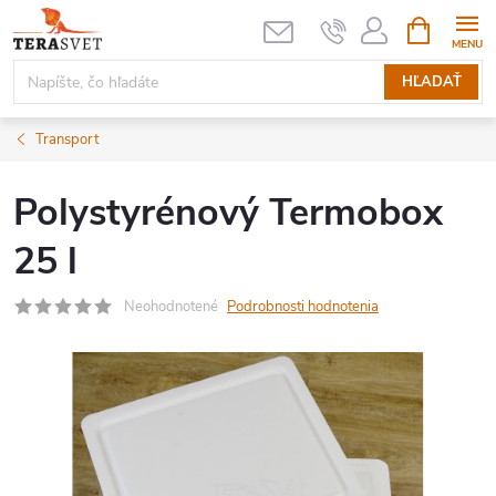
Prejsť
NÁKUPN
KOŠÍK
na
obsah
HĽADAŤ
Transport
Polystyrénový Termobox
25 l
Neohodnotené
Podrobnosti hodnotenia