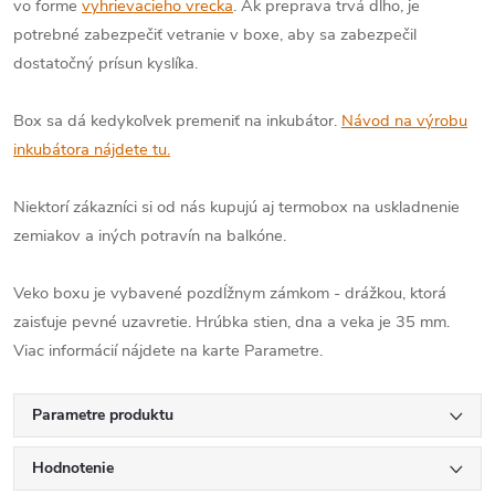
vo forme
vyhrievacieho vrecka
. Ak preprava trvá dlho, je
potrebné zabezpečiť vetranie v boxe, aby sa zabezpečil
dostatočný prísun kyslíka.
Box sa dá kedykoľvek premeniť na inkubátor.
Návod na výrobu
inkubátora nájdete tu.
Niektorí zákazníci si od nás kupujú aj termobox na uskladnenie
zemiakov a iných potravín na balkóne.
Veko boxu je vybavené pozdĺžnym zámkom - drážkou, ktorá
zaisťuje pevné uzavretie. Hrúbka stien, dna a veka je 35 mm.
Viac informácií nájdete na karte Parametre.
Parametre produktu
Hodnotenie