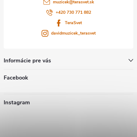
i
muzicek
@
terasvet.sk
e
+420 730 771 882
TeraSvet
davidmuzicek_terasvet
Informácie pre vás
Facebook
Instagram