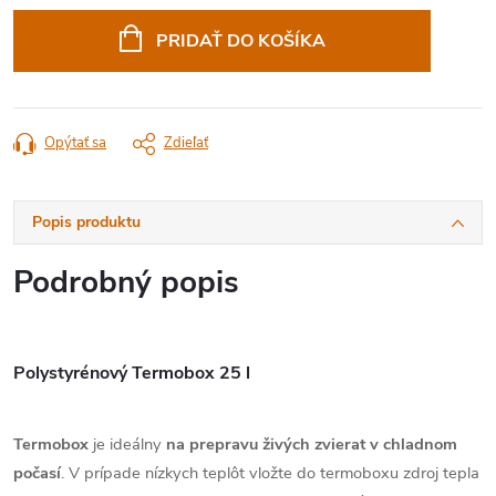
Jednotková
cena:
PRIDAŤ DO KOŠÍKA
Opýtať sa
Zdieľať
Popis produktu
Podrobný popis
Polystyrénový Termobox 25 l
Termobox
je ideálny
na prepravu živých zvierat v chladnom
počasí
. V prípade nízkych teplôt vložte do termoboxu zdroj tepla