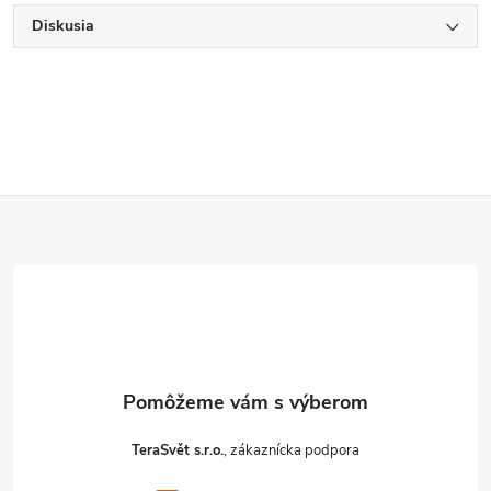
Diskusia
Z
á
p
ä
t
TeraSvět s.r.o.