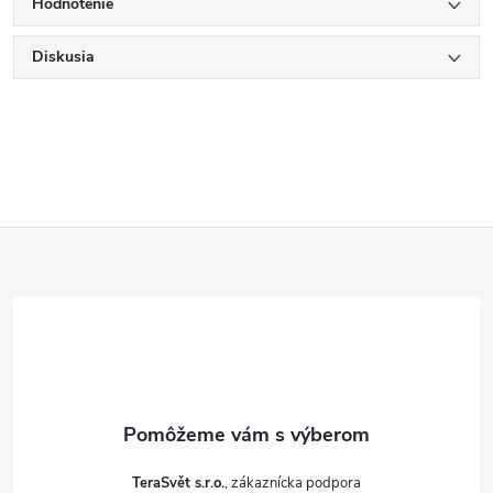
Hodnotenie
Diskusia
Z
á
p
ä
t
TeraSvět s.r.o.