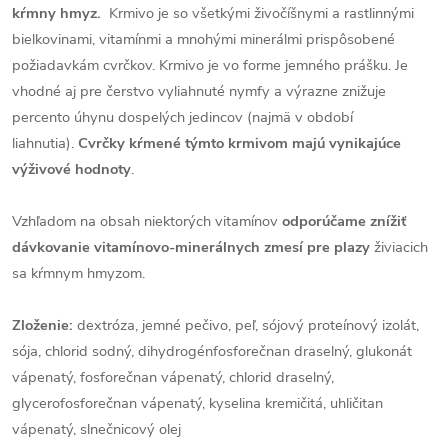
kŕmny hmyz.
Krmivo je so všetkými živočíšnymi a rastlinnými
bielkovinami, vitamínmi a mnohými minerálmi prispôsobené
požiadavkám cvrčkov. Krmivo je vo forme jemného prášku. Je
vhodné aj pre čerstvo vyliahnuté nymfy a výrazne znižuje
percento úhynu dospelých jedincov (najmä v období
liahnutia).
Cvrčky
kŕmené týmto krmivom majú vynikajúce
výživové hodnoty
.
Vzhľadom na obsah niektorých vitamínov
odporúčame znížiť
dávkovanie vitamínovo-minerálnych zmesí pre plazy
živiacich
sa kŕmnym hmyzom.
Zloženie:
dextróza, jemné pečivo, peľ, sójový proteínový izolát,
sója, chlorid sodný, dihydrogénfosforečnan draselný, glukonát
vápenatý, fosforečnan vápenatý, chlorid draselný,
glycerofosforečnan vápenatý, kyselina kremičitá, uhličitan
vápenatý, slnečnicový olej