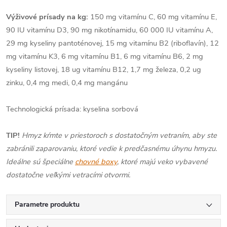
Výživové prísady na kg:
150 mg vitamínu C, 60 mg vitamínu E,
90 IU vitamínu D3, 90 mg nikotínamidu, 60 000 IU vitamínu A,
29 mg kyseliny pantoténovej, 15 mg vitamínu B2 (riboflavín), 12
mg vitamínu K3, 6 mg vitamínu B1, 6 mg vitamínu B6, 2 mg
kyseliny listovej, 18 ug vitamínu B12, 1,7 mg železa, 0,2 ug
zinku, 0,4 mg medi, 0,4 mg mangánu
Technologická prísada: kyselina sorbová
TIP!
Hmyz kŕmte v priestoroch s dostatočným vetraním, aby ste
zabránili zaparovaniu, ktoré vedie k predčasnému úhynu hmyzu.
Ideálne sú špeciálne
chovné boxy
, ktoré majú veko vybavené
dostatočne veľkými vetracími otvormi.
Parametre produktu