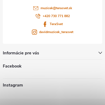
i
muzicek
@
terasvet.sk
e
+420 730 771 882
TeraSvet
davidmuzicek_terasvet
Informácie pre vás
Facebook
Instagram