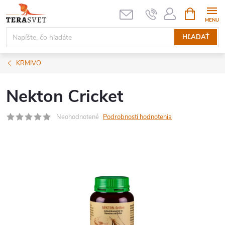
Prejsť
NÁKUPN
KOŠÍK
na
obsah
HĽADAŤ
KRMIVO
Nekton Cricket
Neohodnotené
Podrobnosti hodnotenia