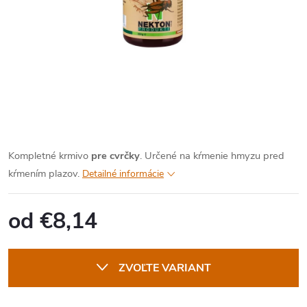
Kompletné krmivo
pre cvrčky
. Určené na kŕmenie hmyzu pred
kŕmením plazov.
Detailné informácie
od
€8,14
Jednotková
cena:
ZVOĽTE VARIANT