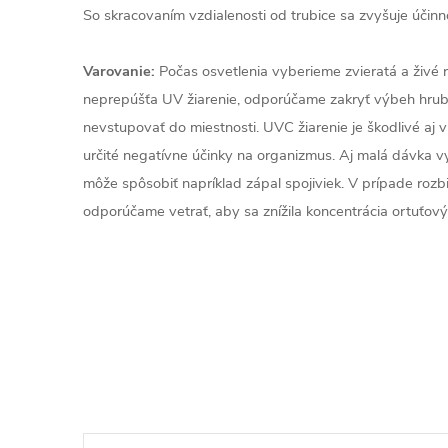
So skracovaním vzdialenosti od trubice sa zvyšuje účinn
Varovanie:
Počas osvetlenia vyberieme zvieratá a živé ra
neprepúšťa UV žiarenie, odporúčame zakryť výbeh hrubš
nevstupovať do miestnosti. UVC žiarenie je škodlivé aj
určité negatívne účinky na organizmus. Aj malá dávka v
môže spôsobiť napríklad zápal spojiviek. V prípade rozbi
odporúčame vetrať, aby sa znížila koncentrácia ortuťov