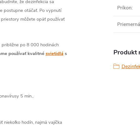
abudnite, že dezinfekcia sa
Príkon
:
e postupne otáčať. Po vypnutí
 priestory môžete opäť používať
Priemerná
va približne po 8 000 hodinách
Produkt n
me používať kvalitné
svietidlá
s
Dezinfe
onavírusy 5 min.,
iť niekoľko hodín, najmä vajíčka