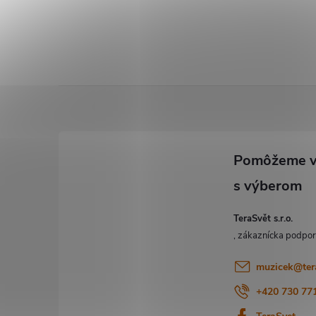
Z
á
p
ä
TeraSvět s.r.o.
t
i
muzicek
@
ter
+420 730 77
e