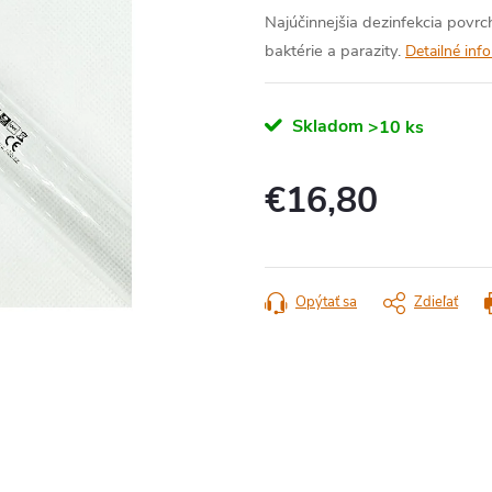
Najúčinnejšia dezinfekcia povrc
baktérie a parazity.
Detailné inf
Skladom
>10 ks
€16,80
Jednotková
cena:
Opýtať sa
Zdieľať