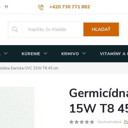
+420 730 771 882
Hodnotenie obchodu
Obchodné podmienky
Podmienky ochrany
muzicek@terasvet.sk
HĽADAŤ
A
KÚRENIE
KRMIVO
VITAMÍNY A
icídna žiarivka UVC 15W T8 45 cm
Germicídn
15W T8 4
Neohodnotené
Po