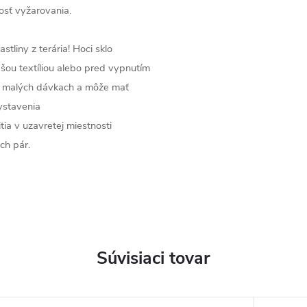
osť vyžarovania.
stliny z terária! Hoci sklo
ou textíliou alebo pred vypnutím
 v malých dávkach a môže mať
ystavenia
tia v uzavretej miestnosti
ých pár.
Súvisiaci tovar