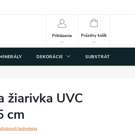
 osobných údajov
NÁKUPNÝ
KOŠÍK
Prázdny košík
Prihlásenie
 MINERÁLY
DEKORÁCIE
SUBSTRÁTY
a žiarivka UVC
5 cm
drobnosti hodnotenia