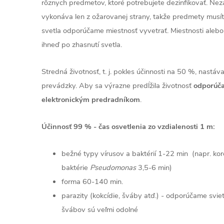
rôznych predmetov, ktoré potrebujete dezinfikovať. Nez
vykonáva len z ožarovanej strany, takže predmety musít
svetla odporúčame miestnosť vyvetrať. Miestnosti alebo
ihneď po zhasnutí svetla.
Stredná životnosť, t. j. pokles účinnosti na 50 %, nastá
prevádzky. Aby sa výrazne predĺžila životnosť
odporúča
elektronickým predradníkom
.
Účinnosť 99 % - čas osvetlenia zo vzdialenosti 1 m:
bežné typy vírusov a baktérií 1-22 min (napr. kor
baktérie
Pseudomonas
3,5-6 min)
forma 60-140 min.
parazity (kokcídie, šváby atď.) - odporúčame sviet
švábov sú veľmi odolné