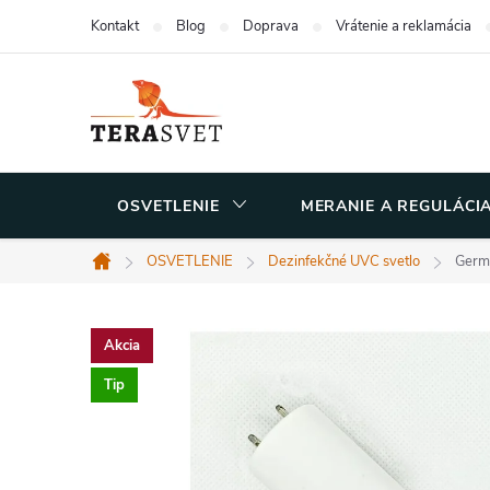
Prejsť
Kontakt
Blog
Doprava
Vrátenie a reklamácia
na
obsah
OSVETLENIE
MERANIE A REGULÁCI
OSVETLENIE
Dezinfekčné UVC svetlo
Germ
Domov
Akcia
Tip