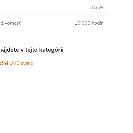
15 W
 životnosť
:
10.000 hodín
ájdete v tejto kategórii
kčné UVC svetlo