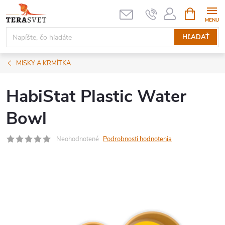
Prejsť
NÁKUPN
KOŠÍK
na
obsah
HĽADAŤ
MISKY A KRMÍTKA
HabiStat Plastic Water
Bowl
Neohodnotené
Podrobnosti hodnotenia