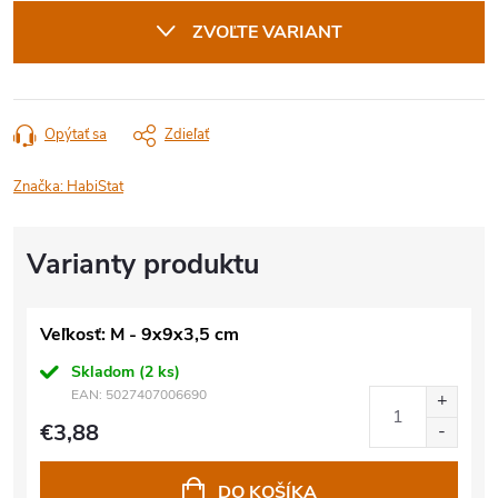
cena:
ZVOĽTE VARIANT
Opýtať sa
Zdieľať
Značka:
HabiStat
Veľkosť: M - 9x9x3,5 cm
Skladom
(2 ks)
EAN:
5027407006690
€3,88
DO KOŠÍKA