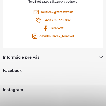
TeraSvět s.r.o.
i
muzicek
@
terasvet.sk
e
+420 730 771 882
TeraSvet
davidmuzicek_terasvet
Informácie pre vás
Facebook
Instagram