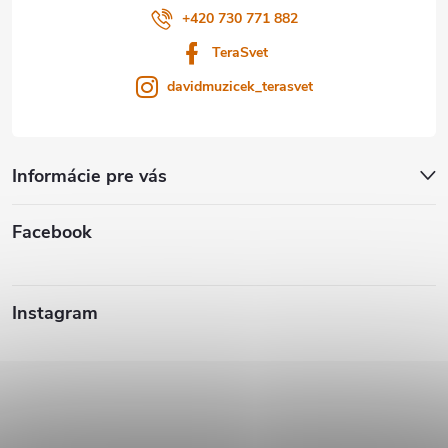
e
+420 730 771 882
TeraSvet
davidmuzicek_terasvet
Informácie pre vás
Facebook
Instagram