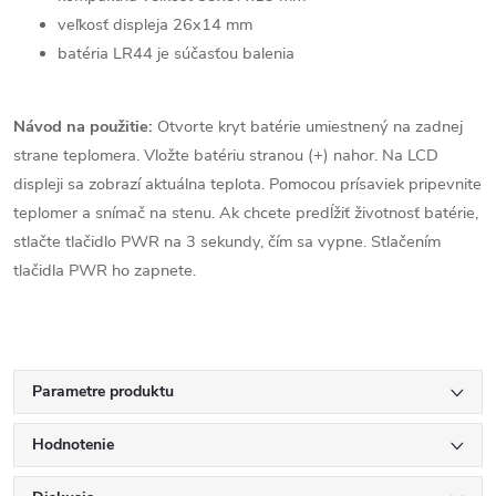
veľkosť displeja 26x14 mm
batéria LR44 je súčasťou balenia
Návod na použitie:
Otvorte kryt batérie umiestnený na zadnej
strane teplomera. Vložte batériu stranou (+) nahor. Na LCD
displeji sa zobrazí aktuálna teplota. Pomocou prísaviek pripevnite
teplomer a snímač na stenu. Ak chcete predĺžiť životnosť batérie,
stlačte tlačidlo PWR na 3 sekundy, čím sa vypne. Stlačením
tlačidla PWR ho zapnete.
Parametre produktu
Hodnotenie