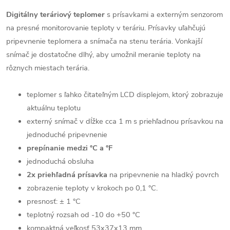
Digitálny teráriový teplomer
s prísavkami a externým senzorom
na presné monitorovanie teploty v teráriu.
Prísavky uľahčujú
pripevnenie teplomera a snímača na stenu terária. Vonkajší
snímač je dostatočne dlhý, aby umožnil meranie teploty na
rôznych miestach terária.
teplomer s ľahko čitateľným LCD displejom, ktorý zobrazuje
aktuálnu teplotu
externý snímač v dĺžke cca 1 m s priehľadnou prísavkou na
jednoduché pripevnenie
prepínanie medzi °C a °F
jednoduchá obsluha
2x priehľadná prísavka
na pripevnenie na hladký povrch
zobrazenie teploty v krokoch po 0,1 °C.
presnosť: ± 1 °C
teplotný rozsah od -10 do +50 °C
kompaktná veľkosť 53x37x13 mm