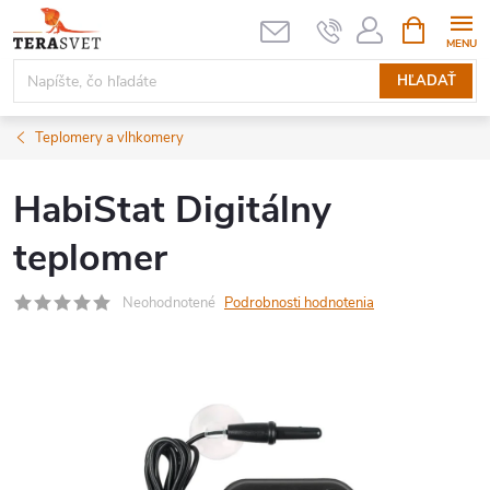
Prejsť
NÁKUPN
KOŠÍK
na
obsah
HĽADAŤ
Teplomery a vlhkomery
HabiStat Digitálny
teplomer
Neohodnotené
Podrobnosti hodnotenia