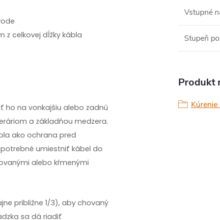
Vstupné n
 vode
 m z celkovej dĺžky kábla
Stupeň po
Produkt n
Kúrenie 
ť ho na vonkajšiu alebo zadnú
 teráriom a základňou medzera.
pla ako ochrana pred
 potrebné umiestniť kábel do
 chovanými alebo kŕmenými
jne približne 1/3), aby chovaný
ádzka sa dá riadiť