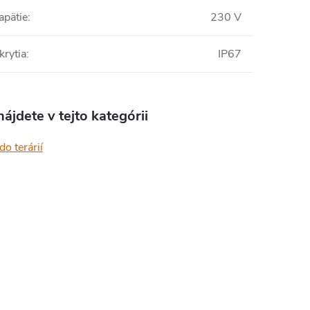
apätie
:
230 V
krytia
:
IP67
ájdete v tejto kategórii
do terárií