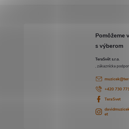
Z
á
p
ä
TeraSvět s.r.o.
t
i
muzicek
@
ter
+420 730 77
e
TeraSvet
davidmuzicek
et