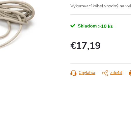
Vykurovací kábel vhodný na vyku
Skladom
>10 ks
€17,19
Jednotková
cena:
Opýtať sa
Zdieľať