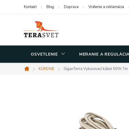
Prejsť
Kontakt
Blog
Doprava
Vrátenie a reklamácia
na
obsah
OSVETLENIE
MERANIE A REGULÁCI
KÚRENIE
GiganTerra Vykurovací kábel 50W 7m
Domov