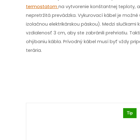
termostatom
na vytvorenie konštantnej teploty, 
nepretržitá prevádzka. Vykurovací kábel je možné
izolačnou elektrikárskou páskou). Medzi slučkami 
vzdialenosť 3 cm, aby ste zabránili prehriatiu. Takt
ohýbaniu kábla. Prívodný kábel musí byť vždy pripo
terária.
Tip