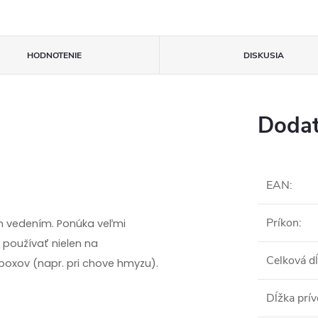
HODNOTENIE
DISKUSIA
Dodat
EAN
:
Príkon
:
ým vedením. Ponúka veľmi
 používať nielen na
Celková d
 boxov (napr. pri chove hmyzu).
Dĺžka prí