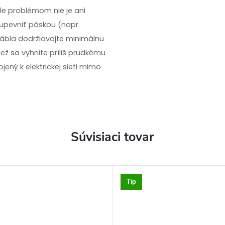
ale problémom nie je ani
 upevniť páskou (napr.
kábla dodržiavajte minimálnu
iež sa vyhnite príliš prudkému
jený k elektrickej sieti mimo
Súvisiaci tovar
Tip