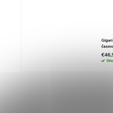
GiganT
časov
€46,
Skl