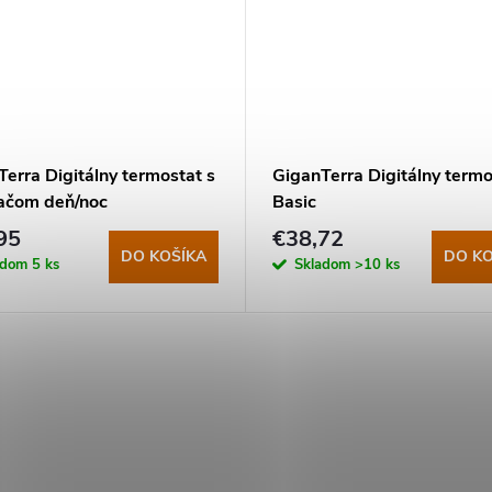
erra Digitálny termostat s
GiganTerra Digitálny termo
ačom deň/noc
Basic
95
€38,72
DO KOŠÍKA
DO KO
adom
5 ks
Skladom
>10 ks