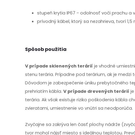
stupeň krytia IP67 - odolnosť voči prachu a
prívodný kábel, ktorý sa nezahrieva, tvorí 1,5
Spôsob použitia
V prípade sklenených terárií
je vhodné umiestni
stenu terária. Prípadne pod terárium, ak je medzi
Dôvodom je zabezpečenie úniku prebytočného te
prehriatím kábla.
V prípade drevených terárií
je
terária. Ak však existuje riziko poškodenia kábla
zvieratami, umiestnenie vo vnútri sa neodporúča.
Zvyčajne sa zakrýva len časť plochy nádrže (zvyča
tvor mohol nájsť miesto s ideálnou teplotou. Prev