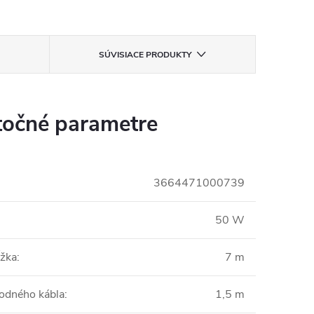
SÚVISIACE PRODUKTY
očné parametre
3664471000739
50 W
ĺžka
:
7 m
vodného kábla
:
1,5 m