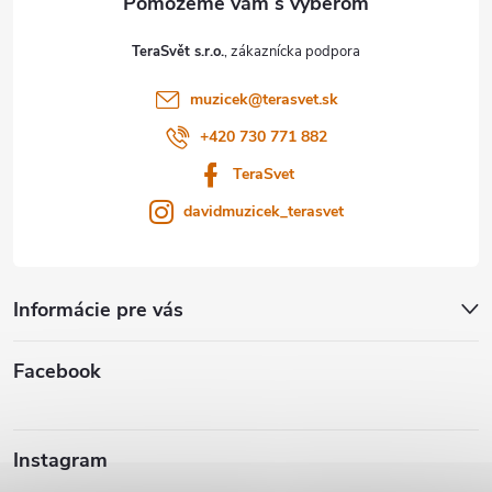
t
TeraSvět s.r.o.
i
muzicek
@
terasvet.sk
e
+420 730 771 882
TeraSvet
davidmuzicek_terasvet
Informácie pre vás
Facebook
Instagram