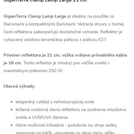
GiganTerra Clamp Lamp Large 21 cm
GiganTerra Clamp Lamp Large
je ideálny na použitie so
žiarovkami a kompaktnými žiarivkami. Vetracie otvory v hornej
časti reflektora zabezpečujú dostatočné vetranie. Reflektor je
vybavený odolnou keramickou päticou s päticou E27.
Priemer reflektora je 21 cm, výška vrátane prívodného kábla
je 18 cm.
Tento reflektor je vhodný pre väčšie svetlá s
maximálnym príkonom 250 W.
Hlavné výhody:
elegantný vzhľad z nehrdzavejúcej ocele
leštená vnútorná stena reflektora na zosilnenie množstva
svetla a UVB/UVA žiarenia
rôzne možnosti inštalácie - položenie na strop sieťky,
zavesenie na háčik, upevnenie na okraj steny uličky