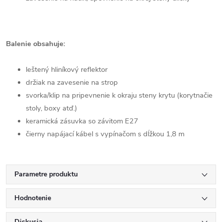
Balenie obsahuje:
leštený hliníkový reflektor
držiak na zavesenie na strop
svorka/klip na pripevnenie k okraju steny krytu (korytnačie
stoly, boxy atď.)
keramická zásuvka so závitom E27
čierny napájací kábel s vypínačom s dĺžkou 1,8 m
Parametre produktu
Hodnotenie
Diskusia