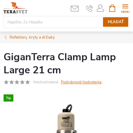
Prejsť
NÁKUPN
KOŠÍK
na
obsah
HĽADAŤ
Reflektory, kryty a držiaky
GiganTerra Clamp Lamp
Large 21 cm
Neohodnotené
Podrobnosti hodnotenia
Tip