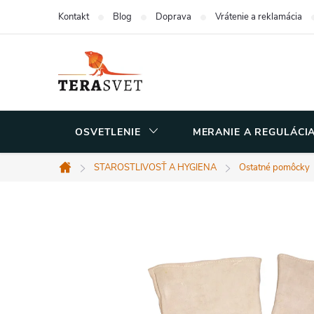
Prejsť
Kontakt
Blog
Doprava
Vrátenie a reklamácia
na
obsah
OSVETLENIE
MERANIE A REGULÁCI
STAROSTLIVOSŤ A HYGIENA
Ostatné pomôcky
Domov