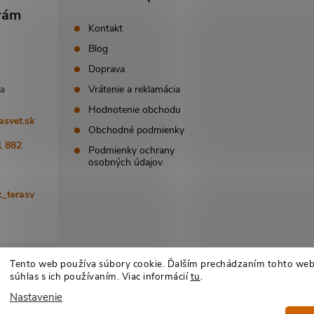
Kontakt
Blog
Doprava
Vrátenie a reklamácia
Hodnotenie obchodu
asvet.sk
Obchodné podmienky
1 882
Podmienky ochrany
osobných údajov
_terasv
Tento web používa súbory cookie. Ďalším prechádzaním tohto web
súhlas s ich používaním. Viac informácií
tu
.
Nastavenie