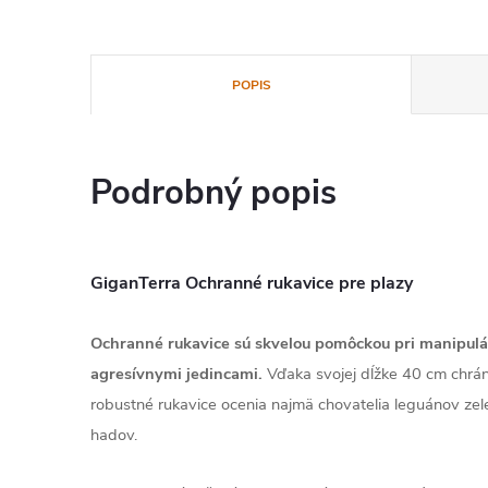
POPIS
Podrobný popis
GiganTerra Ochranné rukavice pre plazy
Ochranné rukavice sú skvelou pomôckou pri manipulác
agresívnymi jedincami.
Vďaka svojej dĺžke 40 cm chráni
robustné rukavice ocenia najmä chovatelia leguánov ze
hadov.