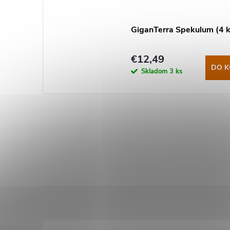
GiganTerra Spekulum (4 k
€12,49
DO K
Skladom
3 ks
Z
á