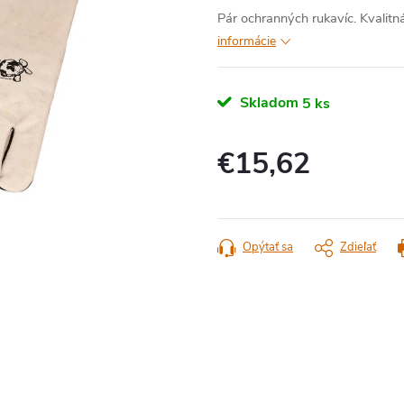
Pár ochranných rukavíc. Kvalitn
informácie
Skladom
5 ks
€15,62
Jednotková
cena:
Opýtať sa
Zdieľať