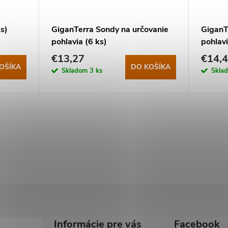
s)
GiganTerra Sondy na určovanie
GiganT
pohlavia (6 ks)
pohlavi
€13,27
€14,
OŠÍKA
DO KOŠÍKA
Skladom
3 ks
Skla
Informácie pre vás
Facebook