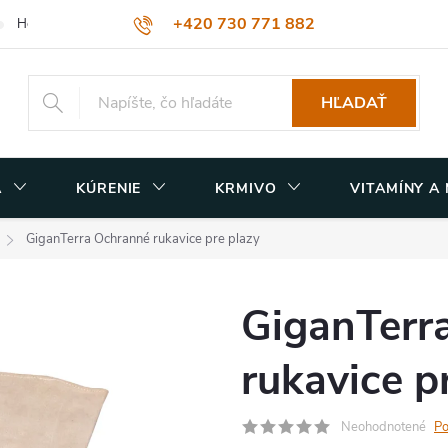
+420 730 771 882
Hodnotenie obchodu
Obchodné podmienky
Podmienky ochrany
muzicek@terasvet.sk
HĽADAŤ
A
KÚRENIE
KRMIVO
VITAMÍNY A
GiganTerra Ochranné rukavice pre plazy
GiganTerr
rukavice p
Neohodnotené
Po