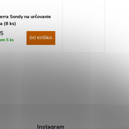
erra Sondy na určovanie
a (8 ks)
45
DO KOŠÍKA
dom
5 ks
Instagram