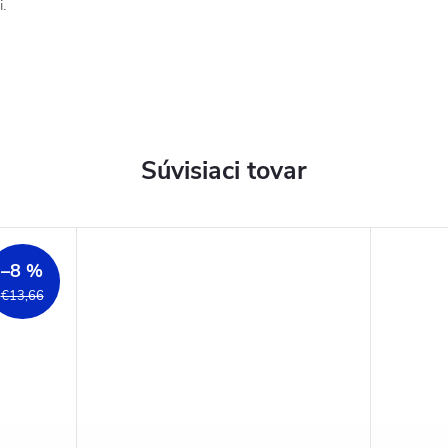
.
Súvisiaci tovar
–8 %
€13,66