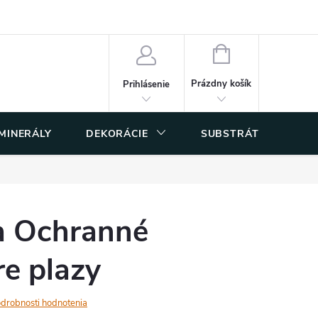
 osobných údajov
NÁKUPNÝ
KOŠÍK
Prázdny košík
Prihlásenie
 MINERÁLY
DEKORÁCIE
SUBSTRÁTY
a Ochranné
re plazy
drobnosti hodnotenia