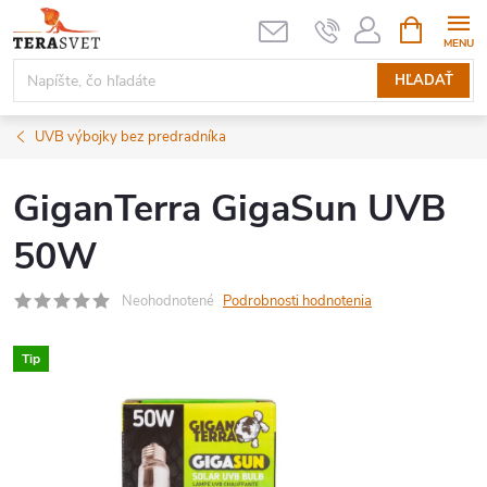
Prejsť
NÁKUPN
KOŠÍK
na
obsah
HĽADAŤ
UVB výbojky bez predradníka
GiganTerra GigaSun UVB
50W
Neohodnotené
Podrobnosti hodnotenia
Tip