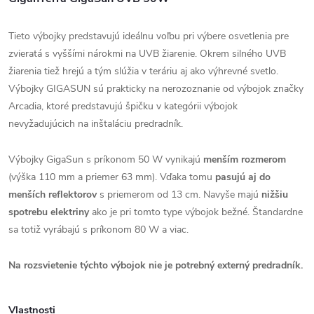
Tieto výbojky predstavujú ideálnu voľbu pri výbere osvetlenia pre
zvieratá s vyššími nárokmi na UVB žiarenie. Okrem silného UVB
žiarenia tiež hrejú a tým slúžia v teráriu aj ako výhrevné svetlo.
Výbojky GIGASUN sú prakticky na nerozoznanie od výbojok značky
Arcadia, ktoré predstavujú špičku v kategórii výbojok
nevyžadujúcich na inštaláciu predradník.
Výbojky GigaSun s príkonom 50 W vynikajú
menším rozmerom
(výška 110 mm a priemer 63 mm). Vďaka tomu
pasujú aj do
menších reflektorov
s priemerom od 13 cm. Navyše majú
nižšiu
spotrebu elektriny
ako je pri tomto type výbojok bežné. Štandardne
sa totiž vyrábajú s príkonom 80 W a viac.
Na rozsvietenie týchto výbojok nie je potrebný externý predradník.
Vlastnosti