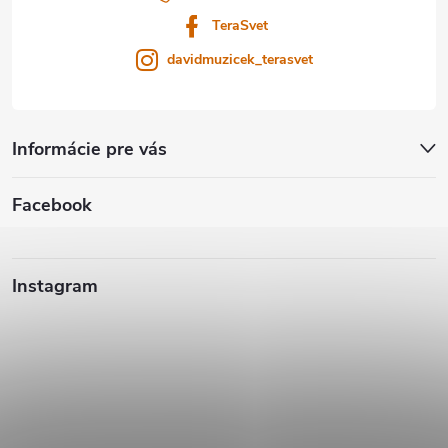
e
TeraSvet
davidmuzicek_terasvet
Informácie pre vás
Facebook
Instagram