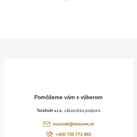
Z
á
p
ä
t
TeraSvět s.r.o.
i
muzicek
@
terasvet.sk
+420 730 771 882