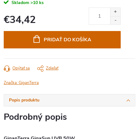
Skladom
>10 ks
€34,42
Jednotková
cena:
PRIDAŤ DO KOŠÍKA
Opýtať sa
Zdieľať
Značka:
GiganTerra
Popis produktu
Podrobný popis
GiganTerra GigaSun UVB 50W