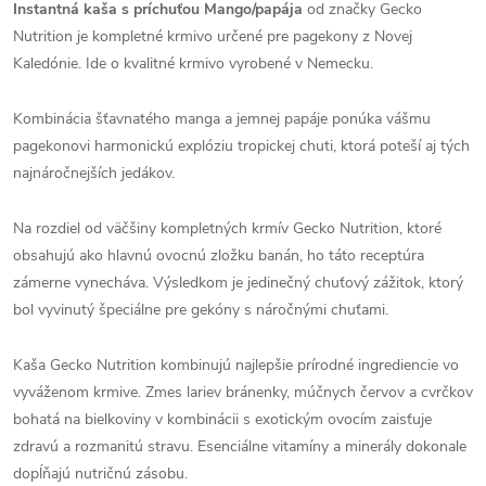
Instantná kaša s príchuťou Mango/papája
od značky Gecko
Nutrition je kompletné krmivo určené pre pagekony z Novej
Kaledónie. Ide o kvalitné krmivo vyrobené v Nemecku.
Kombinácia šťavnatého manga a jemnej papáje ponúka vášmu
pagekonovi harmonickú explóziu tropickej chuti, ktorá poteší aj tých
najnáročnejších jedákov.
Na rozdiel od väčšiny kompletných krmív Gecko Nutrition, ktoré
obsahujú ako hlavnú ovocnú zložku banán, ho táto receptúra ​​
zámerne vynecháva. Výsledkom je jedinečný chuťový zážitok, ktorý
bol vyvinutý špeciálne pre gekóny s náročnými chuťami.
Kaša Gecko Nutrition kombinujú najlepšie prírodné ingrediencie vo
vyváženom krmive. Zmes lariev bránenky, múčnych červov a cvrčkov
bohatá na bielkoviny v kombinácii s exotickým ovocím zaisťuje
zdravú a rozmanitú stravu. Esenciálne vitamíny a minerály dokonale
dopĺňajú nutričnú zásobu.