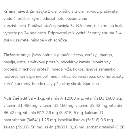
Kŕmny návod:
Zmiešajte 1 diel prášku s 2 dielmi vody, pridávajte
vodu či prášok, kým nedosiahnete požadovanú
konzistenciu. Podávať stačí spravidla 3x týždenne, neskrmenú kašu
vyberte po 24 hodinách. Pripravený mix vydrží čerstvý zhruba 3-4
dni v uzavretej nádobe v chladničke.
Zloženie:
hmyz (larvy bránenky, múčne červy, cvrčky), mango,
papája, datle, srvátkový proteín, micelárny kazeín (bioaktívny
proteín), hrachový proteín, hnedá ryža, kokos, ľanové semienko,
fosforečnan vápenný peľ, med, mrkva, červená repa, oxid horečnatý,
koreň kurkumy, hnedé riasy, pšeničný škrob, Spirulina.
Nutričné ​​aditíva v 1kg:
vitamín A 12000 m.j., vitamín D3 1600 m.j.,
vitamín B1 490 mg, vitamín B2 160 mg, vitamín B2 42 mg, vitamín
B6 42 mg, vitamín B12 2,6 mg (3a315) 5 mg, kalcium-D-
pantothenát (3a841) 1,25 mg, kyselina listová (3a316) 0,3 mg,
železo (3b108) 50 mg, selén (3b801) 0,16 mg, sorbát draselný (E 20