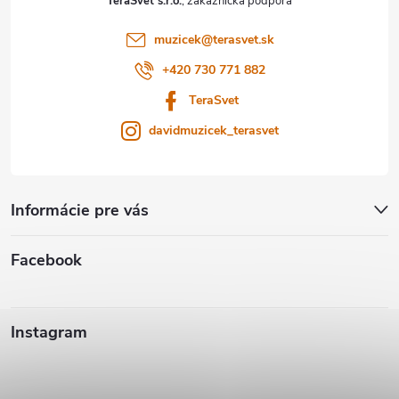
TeraSvět s.r.o.
i
muzicek
@
terasvet.sk
e
+420 730 771 882
TeraSvet
davidmuzicek_terasvet
Informácie pre vás
Facebook
Instagram