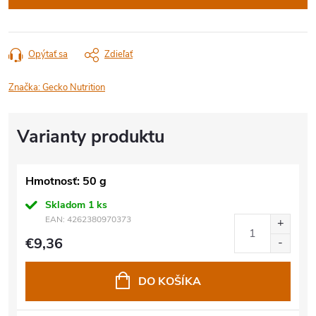
Opýtať sa
Zdieľať
Značka:
Gecko Nutrition
Hmotnosť: 50 g
Skladom
1 ks
EAN:
4262380970373
€9,36
DO KOŠÍKA