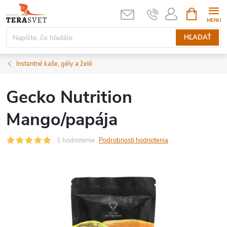
Prejsť
NÁKUPN
KOŠÍK
na
obsah
HĽADAŤ
Instantné kaše, gély a želé
Gecko Nutrition
Mango/papája
1 hodnotenie
Podrobnosti hodnotenia