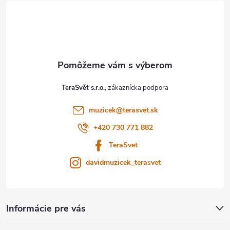
á
p
ä
t
TeraSvět s.r.o.
i
muzicek
@
terasvet.sk
e
+420 730 771 882
TeraSvet
davidmuzicek_terasvet
Informácie pre vás