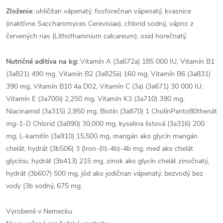
Zloženie
: uhličitan vápenatý, fosforečnan vápenatý, kvasnice
(inaktívne Saccharomyces Cerevisiae), chlorid sodný, vápno z
červených rias (Lithothamnium calcareum), oxid horečnatý.
Nutričné ​​aditíva na kg:
Vitamín A (3a672a) 185 000 IU, Vitamín B1
(3a821) 490 mg, Vitamín B2 (3a825ii) 160 mg, Vitamín B6 (3a831)
390 mg, Vitamín B10 4a D02, Vitamín C (3a) (3a671) 30 000 IU,
Vitamín E (3a700i) 2,250 mg, Vitamín K3 (3a710) 390 mg,
Niacinamid (3a315) 2,950 mg, Biotín (3a870) 1 CholínPanto80thenát
mg-1-D Chlorid (3a890) 30,000 mg, kyselina listová (3a316) 200
mg, L-karnitín (3a910) 15,500 mg, mangán ako glycín mangán
chelát, hydrát (3b506) 3 (Iron-(II)-4b)-4b mg, meď ako chelát
glycínu, hydrát (3b413) 215 mg, zinok ako glycín chelát zinočnatý,
hydrát (3b607) 500 mg, jód ako jodičnan vápenatý, bezvodý bez
vody (3b sodný, 675 mg.
Vyrobené v Nemecku.