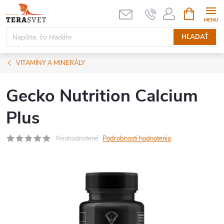
Prejsť
NÁKUPN
KOŠÍK
na
obsah
HĽADAŤ
VITAMÍNY A MINERÁLY
Gecko Nutrition Calcium
Plus
Neohodnotené
Podrobnosti hodnotenia