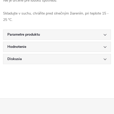
Nie je určené pre ľudskú spotrebu.
Skladujte v suchu, chráňte pred slnečným žiarením, pri teplote 15 -
25 °C.
Parametre produktu
Hodnotenie
Diskusia
Z