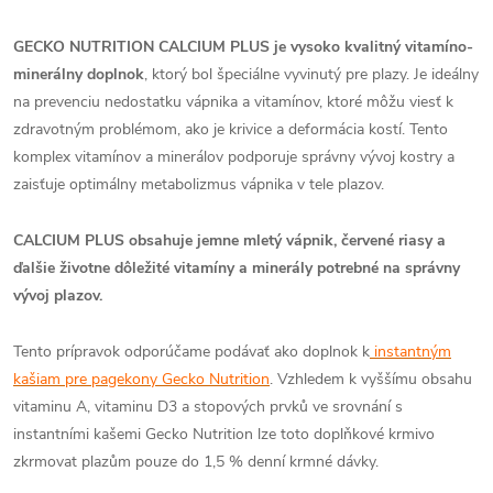
GECKO NUTRITION CALCIUM PLUS je vysoko kvalitný vitamíno-
minerálny doplnok
, ktorý bol špeciálne vyvinutý pre plazy. Je ideálny
na prevenciu nedostatku vápnika a vitamínov, ktoré môžu viesť k
zdravotným problémom, ako je krivice a deformácia kostí. Tento
komplex vitamínov a minerálov podporuje správny vývoj kostry a
zaisťuje optimálny metabolizmus vápnika v tele plazov.
CALCIUM PLUS obsahuje jemne mletý vápnik, červené riasy a
ďalšie životne dôležité vitamíny a minerály potrebné na správny
vývoj plazov.
Tento prípravok odporúčame podávať ako doplnok k
instantným
kašiam pre pagekony Gecko Nutrition
. Vzhledem k vyššímu obsahu
vitaminu A, vitaminu D3 a stopových prvků ve srovnání s
instantními kašemi Gecko Nutrition lze toto doplňkové krmivo
zkrmovat plazům pouze do 1,5 % denní krmné dávky.