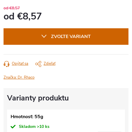
od €8,57
od
€8,57
Jednotková
cena:
ZVOĽTE VARIANT
Opýtať sa
Zdieľať
Značka:
Dr. Rhaco
Hmotnosť: 55g
Skladom
>10 ks