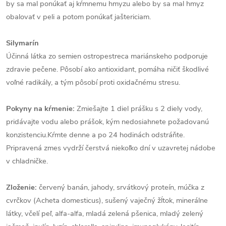
by sa mal ponúkať aj kŕmnemu hmyzu alebo by sa mal hmyz
obalovať v peli a potom ponúkať jaštericiam
.
Silymarín
Účinná látka zo semien ostropestreca mariánskeho podporuje
zdravie pečene. Pôsobí ako antioxidant, pomáha ničiť škodlivé
voľné radikály, a tým pôsobí proti oxidačnému stresu.
Pokyny na kŕmenie:
Zmiešajte 1 diel prášku s 2 diely vody,
pridávajte vodu alebo prášok, kým nedosiahnete požadovanú
konzistenciu.Kŕmte denne a po 24 hodinách odstráňte.
Pripravená zmes vydrží čerstvá niekoľko dní v uzavretej nádobe
v chladničke.
Zloženie:
červený banán, jahody, srvátkový proteín, múčka z
cvrčkov (Acheta domesticus), sušený vaječný žĺtok, minerálne
látky, včelí peľ, alfa-alfa, mladá zelená pšenica, mladý zelený