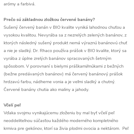
arómy a farbivá.
Prečo sú základnou zložkou červené banány?
Sušený červený banán v BIO kvalite vyniká lahodnou chuťou a
vysokou kvalitou. Nevyrába sa z nezrelých zelených banánov, z
ktorých následný sušený produkt nemá výraznú banánovú chuť
a nie je sladký. Dr. Rhaco používa prášok v BIO kvalite, ktorý sa
vyrába z úplne zrelých banánov spracovaných šetrným
spôsobom. V porovnaní s bielymi práškami/múkami z bežných
(bežne predávaných banánov) má červený banánový prášok
hrdzavú farbu, nádherne vonia a je veľmi sladký a chutný.
Červené banány chutia ako maliny a jahody.
Včelí peľ
Vďaka svojmu vynikajúcemu zloženiu by mal byť včelí peľ
neoddeliteľnou súčasťou každého moderného kompletného
krmiva pre gekónov, ktorí sa živia plodmi ovocia a nektárom. Peľ