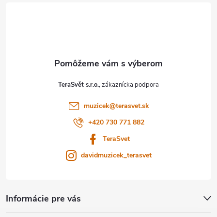
á
p
ä
t
TeraSvět s.r.o.
i
muzicek
@
terasvet.sk
e
+420 730 771 882
TeraSvet
davidmuzicek_terasvet
Informácie pre vás