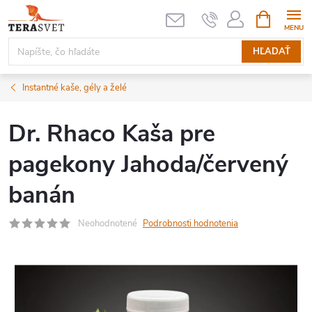
Prejsť
NÁKUPN
KOŠÍK
na
obsah
HĽADAŤ
Instantné kaše, gély a želé
Dr. Rhaco Kaša pre
pagekony Jahoda/červený
banán
Neohodnotené
Podrobnosti hodnotenia