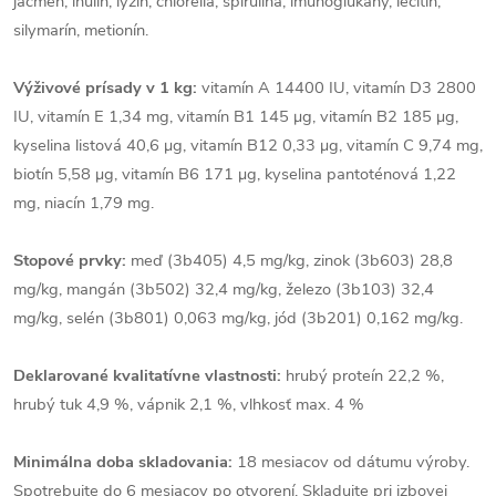
jačmeň, inulín, lyzín, chlorella, spirulina, imunoglukány, lecitín,
silymarín, metionín.
Výživové prísady v 1 kg:
vitamín A 14400 IU, vitamín D3 2800
IU, vitamín E 1,34 mg, vitamín B1 145 μg, vitamín B2 185 μg,
kyselina listová 40,6 μg, vitamín B12 0,33 μg, vitamín C 9,74 mg,
biotín 5,58 μg, vitamín B6 171 μg, kyselina pantoténová 1,22
mg, niacín 1,79 mg.
Stopové prvky:
meď (3b405) 4,5 mg/kg, zinok (3b603) 28,8
mg/kg, mangán (3b502) 32,4 mg/kg, železo (3b103) 32,4
mg/kg, selén (3b801) 0,063 mg/kg, jód (3b201) 0,162 mg/kg.
Deklarované kvalitatívne vlastnosti:
hrubý proteín 22,2 %,
hrubý tuk 4,9 %, vápnik 2,1 %, vlhkosť max. 4 %
Minimálna doba skladovania:
18 mesiacov od dátumu výroby.
Spotrebujte do 6 mesiacov po otvorení. Skladujte pri izbovej