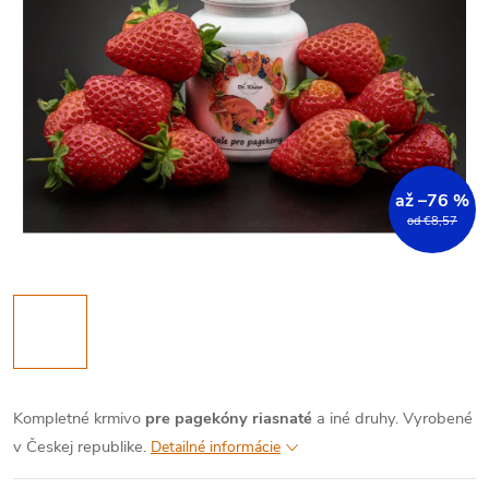
až –76 %
od €8,57
Kompletné krmivo
pre pagekóny riasnaté
a iné druhy. Vyrobené
v Českej republike.
Detailné informácie