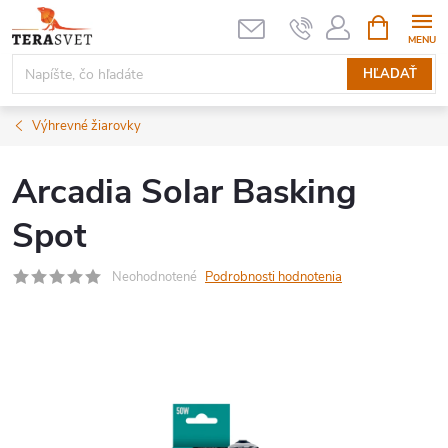
Prejsť
NÁKUPN
KOŠÍK
na
obsah
HĽADAŤ
Výhrevné žiarovky
Arcadia Solar Basking
Spot
Neohodnotené
Podrobnosti hodnotenia