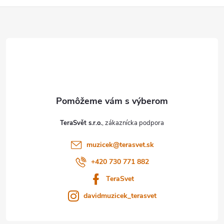
Z
á
p
ä
t
TeraSvět s.r.o.
i
muzicek
@
terasvet.sk
e
+420 730 771 882
TeraSvet
davidmuzicek_terasvet