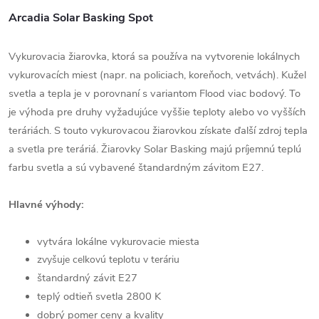
Arcadia Solar Basking Spot
Vykurovacia žiarovka, ktorá
sa používa na
vytvorenie lokálnych
vykurovacích miest
(napr. na policiach, koreňoch, vetvách)
.
Kužel
svetla a tepla je v porovnaní s variantom Flood viac bodový. To
je výhoda pre druhy vyžadujúce vyššie teploty alebo vo vyšších
teráriách. S touto vykurovacou žiarovkou získate ďalší zdroj tepla
a svetla pre teráriá. Žiarovky Solar Basking majú príjemnú teplú
farbu svetla a sú vybavené štandardným závitom E27.
Hlavné výhody:
vytvára lokálne vykurovacie miesta
zvyšuje celkovú teplotu v teráriu
štandardný závit E27
teplý odtieň svetla 2800 K
dobrý pomer ceny a kvality