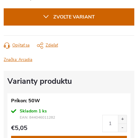
Jednotková
cena:
ZVOĽTE VARIANT
Opýtať sa
Zdieľať
Značka:
Arcadia
Príkon: 50W
Skladom
1 ks
EAN:
844046011282
€5,05