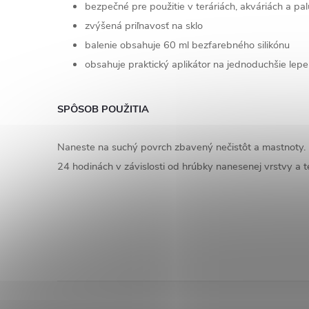
bezpečné pre použitie v teráriách, akváriách a pa
zvýšená priľnavosť na sklo
balenie obsahuje 60 ml bezfarebného silikónu
obsahuje praktický aplikátor na jednoduchšie lepe
SPÔSOB POUŽITIA
Naneste na suchý povrch zbavený nečistôt a mastnoty. D
24 hodinách v závislosti od hrúbky nanesenej vrstvy a te
Z